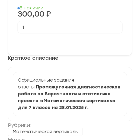
В наличии
300,00
₽
Количество
товара
[28.01.2025]
Промежуточная
В корзину
диагностическая
работа
по
Краткое описание
Вероятности
и
статистики
для
7
Официальные задания,
класса
ответы
Промежуточная диагностическая
задания
и
работа по Вероятности и статистике
ответы
проекта «Математическая вертикаль»
для 7 класса на 28.01.2025 г.
Рубрики:
Математическая вертикаль
Метки: