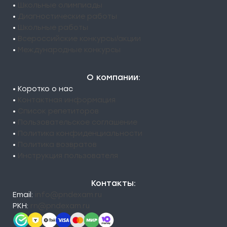
•
Школьные олимпиады
•
Диагностические работы
•
Школьные работы
•
Всероссийские конкурсы/акции
•
Международные конкурсы
О компании:
• Коротко о нас
•
Контактная информация
•
Список репетиторов
•
Пользовательское соглашение
•
Политика конфиденциальности
•
Политика возвратов
•
Инструкция пользователя
Контакты:
Email:
info@pndexam.ru
РКН:
rn@pndexam.ru