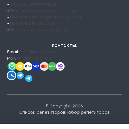
•
Список репетиторов
•
Пользовательское соглашение
•
Политика конфиденциальности
•
Политика возвратов
•
Инструкция пользователя
Контакты:
Email:
info@pndexam.ru
РКН:
rn@pndexam.ru
© Copyright 2026.
Список репетиторов
Набор репетиторов