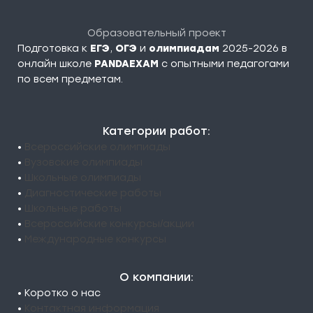
Образовательный проект
Подготовка к
ЕГЭ
,
ОГЭ
и
олимпиадам
2025-2026 в
онлайн школе
PANDAEXAM
c опытными педагогами
по всем предметам.
Категории работ:
•
Всероссийские олимпиады
•
Вузовские олимпиады
•
Школьные олимпиады
•
Диагностические работы
•
Школьные работы
•
Всероссийские конкурсы/акции
•
Международные конкурсы
О компании:
• Коротко о нас
•
Контактная информация