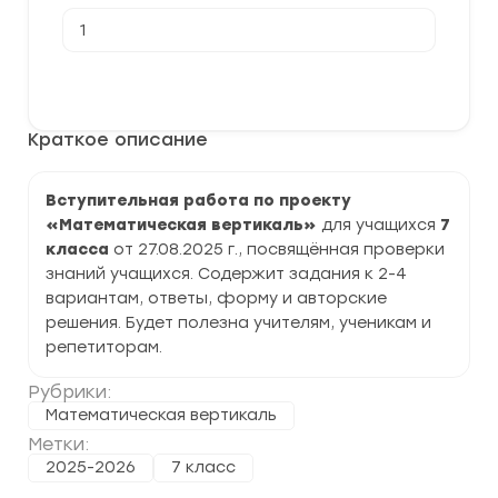
Количество
товара
[27.08.2025]
Вступительная
В корзину
работа
в
7
Краткое описание
классе
"Математическая
вертикаль"
задания
Вступительная работа по проекту
и
«Математическая вертикаль»
для учащихся
7
ответы
класса
от 27.08.2025 г., посвящённая проверки
знаний учащихся. Содержит задания к 2-4
вариантам, ответы, форму и авторские
решения. Будет полезна учителям, ученикам и
репетиторам.
Рубрики:
Математическая вертикаль
Метки:
2025-2026
7 класс