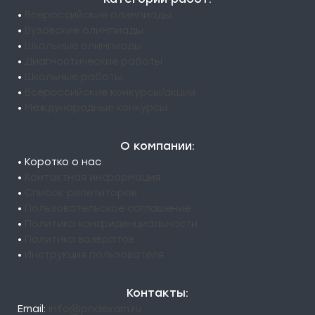
•
Всероссийские олимпиады
•
Вузовские олимпиады
•
Школьные олимпиады
•
Диагностические работы
•
Школьные работы
•
Всероссийские конкурсы/акции
•
Международные конкурсы
О компании:
• Коротко о нас
•
Контактная информация
•
Список репетиторов
•
Пользовательское соглашение
•
Политика конфиденциальности
•
Политика возвратов
•
Инструкция пользователя
Контакты:
Email:
info@pndexam.ru