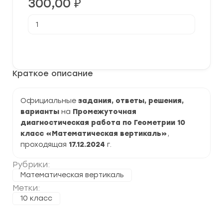
300,00
₽
Количество
товара
[17.12.2024]
Промежуточная
В корзину
диагностическая
работа
по
Краткое описание
геометрии
для
10
класса
Официальные
задания, ответы, решения,
задания
варианты
на
Промежуточная
и
ответы
диагностическая работа по Геометрии 10
класс «Математическая вертикаль»
,
проходящая
17.12.2024
г.
Рубрики:
Математическая вертикаль
Метки:
10 класс