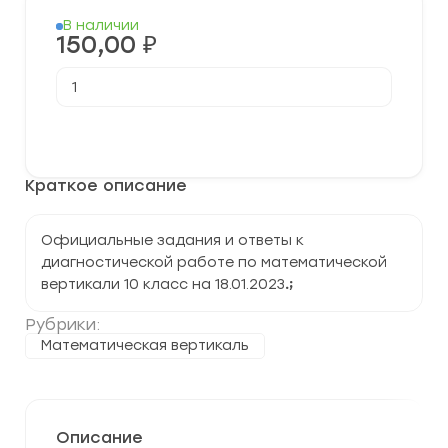
В наличии
150,00
₽
Количество
товара
[18.01.2023]
Промежуточная
В корзину
диагностическая
работа
по
Краткое описание
геометрии
для
10
класса
Официальные задания и ответы к
проекта
диагностической работе по математической
"Математическая
вертикаль"
вертикали 10 класс на 18.01.2023
.
;
2023
г.
Рубрики:
Математическая вертикаль
Описание