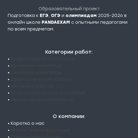
Образовательный проект
Подготовка к
ЕГЭ
,
ОГЭ
и
олимпиадам
2025-2026 в
онлайн школе
PANDAEXAM
c опытными педагогами
по всем предметам.
Категории работ:
•
Всероссийские олимпиады
•
Вузовские олимпиады
•
Школьные олимпиады
•
Диагностические работы
•
Школьные работы
•
Всероссийские конкурсы/акции
•
Международные конкурсы
О компании:
• Коротко о нас
•
Контактная информация
•
Список репетиторов