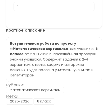
Количество
товара
[27.08.2025]
Вступительная
В корзину
работа
в
8
Краткое описание
классе
"Математическая
вертикаль"
задания
Вступительная работа по проекту
и
«Математическая вертикаль»
для учащихся
8
ответы
класса
от 27.08.2025 г., посвящённая проверки
знаний учащихся. Содержит задания к 2-4
вариантам, ответы, форму и авторские
решения. Будет полезна учителям, ученикам и
репетиторам.
Рубрики:
Математическая вертикаль
Метки:
2025-2026
8 класс