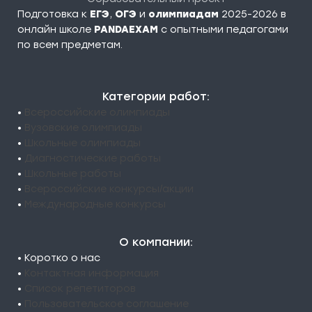
Подготовка к
ЕГЭ
,
ОГЭ
и
олимпиадам
2025-2026 в
онлайн школе
PANDAEXAM
c опытными педагогами
по всем предметам.
Категории работ:
•
Всероссийские олимпиады
•
Вузовские олимпиады
•
Школьные олимпиады
•
Диагностические работы
•
Школьные работы
•
Всероссийские конкурсы/акции
•
Международные конкурсы
О компании:
• Коротко о нас
•
Контактная информация
•
Список репетиторов
•
Пользовательское соглашение