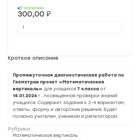
В наличии
300,00
₽
Количество
товара
[14.01.2026]
Промежуточная
В корзину
диагностическая
работа
по
Краткое описание
Геометрии
7
класс
"Математическая
Промежуточная диагностическая работа по
вертикаль"
Геометрии проект «Математическая
задания
и
вертикаль»
для учащихся
7 класса
от
ответы
14.01.2026
г., посвящённая проверки знаний
учащихся. Содержит задания к 2-4 вариантам,
ответы, форму и авторские решения. Будет
полезна учителям, ученикам и репетиторам.
Рубрики:
Математическая вертикаль