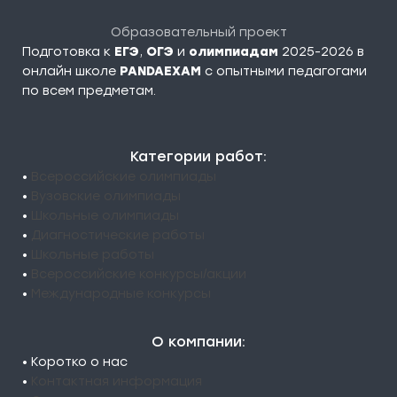
Образовательный проект
Подготовка к
ЕГЭ
,
ОГЭ
и
олимпиадам
2025-2026 в
онлайн школе
PANDAEXAM
c опытными педагогами
по всем предметам.
Категории работ:
•
Всероссийские олимпиады
•
Вузовские олимпиады
•
Школьные олимпиады
•
Диагностические работы
•
Школьные работы
•
Всероссийские конкурсы/акции
•
Международные конкурсы
О компании:
• Коротко о нас
•
Контактная информация