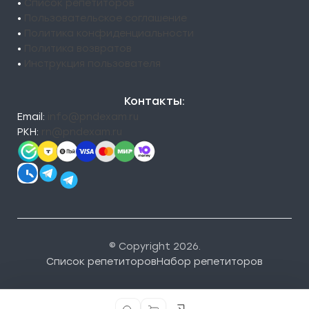
•
Список репетиторов
•
Пользовательское соглашение
•
Политика конфиденциальности
•
Политика возвратов
•
Инструкция пользователя
Контакты:
Email:
info@pndexam.ru
РКН:
rn@pndexam.ru
© Copyright 2026.
Список репетиторов
Набор репетиторов