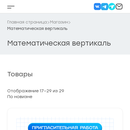
Перейти
к
Кнопка
содержанию
бокового
меню
Главная страница
Магазин
Математическая вертикаль
Математическая вертикаль
Товары
Сортировка:
Отображение 17–29 из 29
самые
недавние