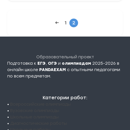
←
1
2
Образовательный проект
Подготовка к
ЕГЭ
,
ОГЭ
и
олимпиадам
2025-2026 в
онлайн школе
PANDAEXAM
c опытными педагогами
по всем предметам.
Категории работ:
•
Всероссийские олимпиады
•
Вузовские олимпиады
•
Школьные олимпиады
•
Диагностические работы
•
Школьные работы