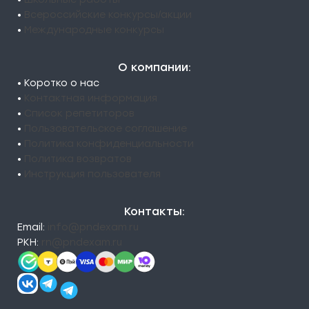
•
Всероссийские конкурсы/акции
•
Международные конкурсы
О компании:
• Коротко о нас
•
Контактная информация
•
Список репетиторов
•
Пользовательское соглашение
•
Политика конфиденциальности
•
Политика возвратов
•
Инструкция пользователя
Контакты:
Email:
info@pndexam.ru
РКН:
rn@pndexam.ru