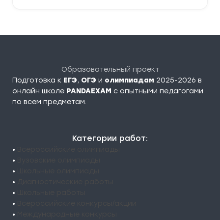
Образовательный проект
Подготовка к
ЕГЭ
,
ОГЭ
и
олимпиадам
2025-2026 в
онлайн школе
PANDAEXAM
c опытными педагогами
по всем предметам.
Категории работ:
•
Всероссийские олимпиады
•
Вузовские олимпиады
•
Школьные олимпиады
•
Диагностические работы
•
Школьные работы
•
Всероссийские конкурсы/акции
•
Международные конкурсы