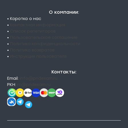
О компании:
• Коротко о нас
•
Контактная информация
•
Список репетиторов
•
Пользовательское соглашение
•
Политика конфиденциальности
•
Политика возвратов
•
Инструкция пользователя
Контакты:
Email:
info@pndexam.ru
РКН:
rn@pndexam.ru