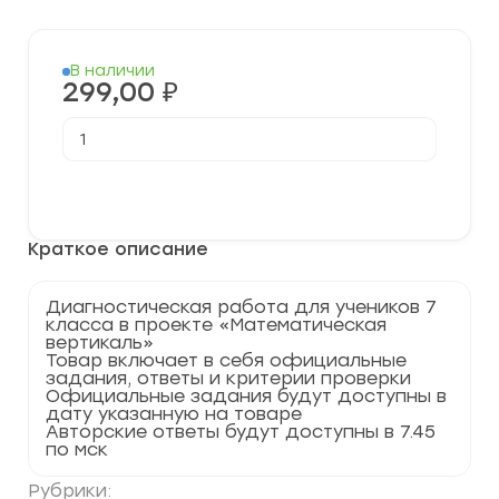
В наличии
299,00
₽
Количество
товара
Промежуточная
диагностическая
В корзину
работа
по
теории
Краткое описание
вероятностей
и
статистике
для
Диагностическая работа для учеников 7
7
класса в проекте «Математическая
класса
вертикаль»
проекта
Товар включает в себя официальные
«Математическая
задания, ответы и критерии проверки
вертикаль»
Официальные задания будут доступны в
2023-
дату указанную на товаре
24
Авторские ответы будут доступны в 7.45
гг.
по мск
Рубрики: