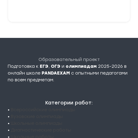
В корзину
Образовательный проект
Подготовка к
ЕГЭ
,
ОГЭ
и
олимпиадам
2025-2026 в
онлайн школе
PANDAEXAM
c опытными педагогами
по всем предметам.
Категории работ:
•
Всероссийские олимпиады
•
Вузовские олимпиады
•
Школьные олимпиады
•
Диагностические работы
•
Школьные работы