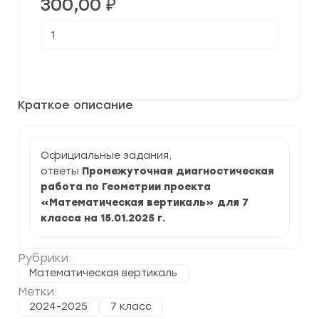
300,00
₽
Количество
товара
[15.01.2025]
Промежуточная
В корзину
диагностическая
работа
по
Краткое описание
геометрии
для
7
класса
задания
Официальные задания,
и
ответы
Промежуточная диагностическая
ответы
работа по Геометрии проекта
«Математическая вертикаль» для 7
класса на 15.01.2025 г.
Рубрики:
Математическая вертикаль
Метки:
2024-2025
7 класс