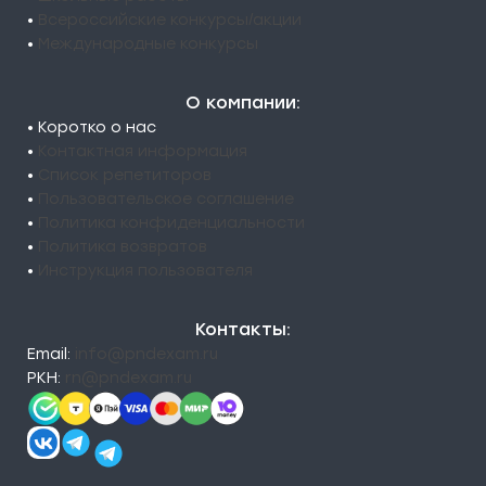
•
Всероссийские конкурсы/акции
•
Международные конкурсы
О компании:
• Коротко о нас
•
Контактная информация
•
Список репетиторов
•
Пользовательское соглашение
•
Политика конфиденциальности
•
Политика возвратов
•
Инструкция пользователя
Контакты:
Email:
info@pndexam.ru
РКН:
rn@pndexam.ru