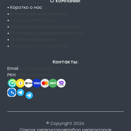
О компании:
• Коротко о нас
•
Контактная информация
•
Список репетиторов
•
Пользовательское соглашение
•
Политика конфиденциальности
•
Политика возвратов
•
Инструкция пользователя
Контакты:
Email:
info@pndexam.ru
РКН:
rn@pndexam.ru
© Copyright 2026.
Список репетиторов
Набор репетиторов