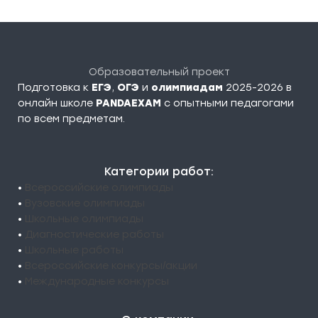
Образовательный проект
Подготовка к
ЕГЭ
,
ОГЭ
и
олимпиадам
2025-2026 в
онлайн школе
PANDAEXAM
c опытными педагогами
по всем предметам.
Категории работ:
•
Всероссийские олимпиады
•
Вузовские олимпиады
•
Школьные олимпиады
•
Диагностические работы
•
Школьные работы
•
Всероссийские конкурсы/акции
•
Международные конкурсы