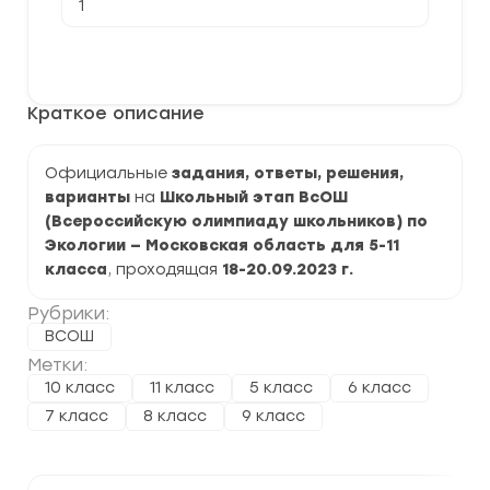
товара
[18.09-
20.09.2023]
В корзину
Школьный
этап
по
Краткое описание
Экологии
2023-
2024
учебный
Официальные
задания, ответы, решения,
год.
варианты
на
Школьный этап ВсОШ
Московская
область
(Всероссийскую олимпиаду школьников) по
50
Экологии — Московская область для 5-11
регион
класса
, проходящая
18-20.09.2023 г.
Рубрики:
ВСОШ
Метки:
10 класс
11 класс
5 класс
6 класс
7 класс
8 класс
9 класс