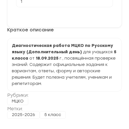
товара
[18.09.2025]
Диагностическая
В корзину
работа
МЦКО
по
Краткое описание
Русскому
языку
5
класс
Диагностическая работа МЦКО по Русскому
задания,
языку (Дополнительный день)
для учащихся
5
ответы
класса
от
18.09.2025
г., посвящённая проверке
знаний. Содержит официальные задания к
вариантам, ответы, форму и авторские
решения. Будет полезна учителям, ученикам и
репетиторам.
Рубрики:
МЦКО
Метки:
2025-2026
5 класс