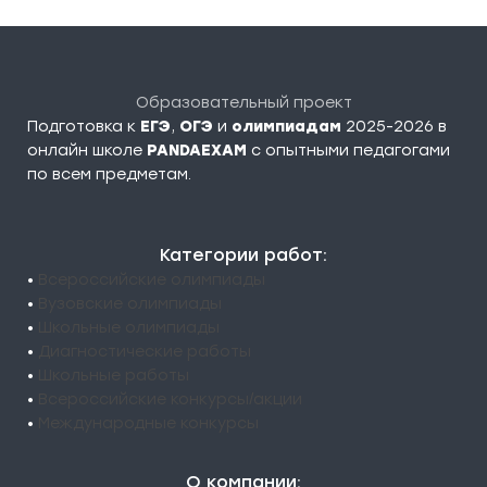
Образовательный проект
Подготовка к
ЕГЭ
,
ОГЭ
и
олимпиадам
2025-2026 в
онлайн школе
PANDAEXAM
c опытными педагогами
по всем предметам.
Категории работ:
•
Всероссийские олимпиады
•
Вузовские олимпиады
•
Школьные олимпиады
•
Диагностические работы
•
Школьные работы
•
Всероссийские конкурсы/акции
•
Международные конкурсы
О компании: