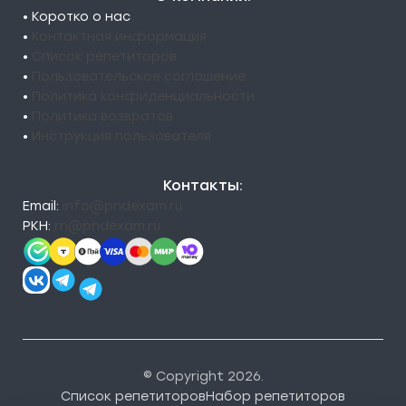
• Коротко о нас
•
Контактная информация
•
Список репетиторов
•
Пользовательское соглашение
•
Политика конфиденциальности
•
Политика возвратов
•
Инструкция пользователя
Контакты:
Email:
info@pndexam.ru
РКН:
rn@pndexam.ru
© Copyright 2026.
Список репетиторов
Набор репетиторов