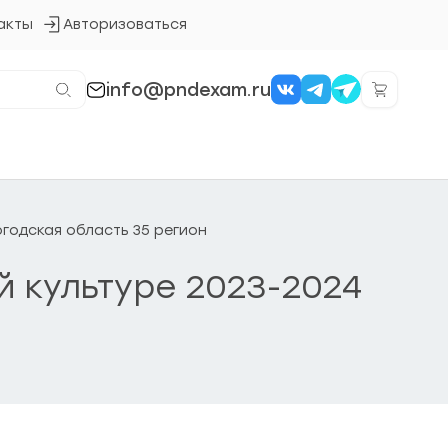
акты
Авторизоваться
Кнопка
входа
в
систему
info@pndexam.ru
огодская область 35 регион
ой культуре 2023-2024