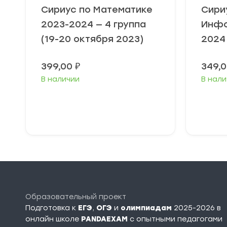
Сириус по Математике
Сири
2023-2024 — 4 группа
Инфо
(19-20 октября 2023)
2024
399,00
₽
349,
В наличии
В нали
Выберите
В
параметры
п
Образовательный проект
Подготовка к
ЕГЭ
,
ОГЭ
и
олимпиадам
2025-2026 в
онлайн школе
PANDAEXAM
c опытными педагогами