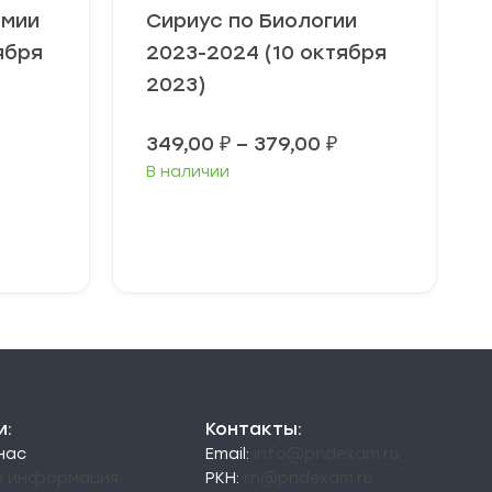
омии
Сириус по Биологии
ября
2023-2024 (10 октября
2023)
Диапазон
Диапазон
349,00
₽
–
379,00
₽
цен:
цен:
В наличии
49,00 ₽
349,00 ₽
–
–
79,00 ₽
379,00 ₽
Выберите
параметры
и:
Контакты:
 нас
Email:
info@pndexam.ru
я информация
РКН:
rn@pndexam.ru