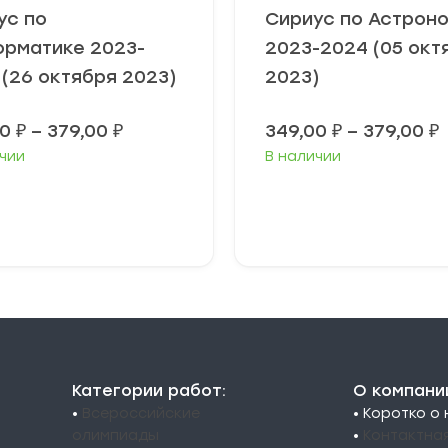
ус по
Сириус по Астрон
рматике 2023-
2023-2024 (05 окт
 (26 октября 2023)
2023)
Диапазон
00
₽
–
379,00
₽
349,00
₽
–
379,00
₽
цен:
чии
В наличии
349,00 ₽
3
–
379,00 ₽
3
ыберите
Выберите
араметры
параметры
Категории работ:
О компани
•
Всероссийские
• Коротко о
олимпиады
•
Контактна