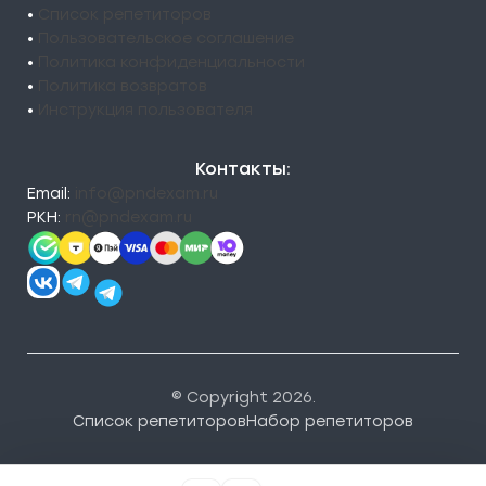
•
Список репетиторов
•
Пользовательское соглашение
•
Политика конфиденциальности
•
Политика возвратов
•
Инструкция пользователя
Контакты:
Email:
info@pndexam.ru
РКН:
rn@pndexam.ru
© Copyright 2026.
Список репетиторов
Набор репетиторов