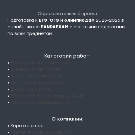
Образовательный проект
Подготовка к
ЕГЭ
,
ОГЭ
и
олимпиадам
2025-2026 в
онлайн школе
PANDAEXAM
c опытными педагогами
по всем предметам.
Категории работ:
•
Всероссийские олимпиады
•
Вузовские олимпиады
•
Школьные олимпиады
•
Диагностические работы
•
Школьные работы
•
Всероссийские конкурсы/акции
•
Международные конкурсы
О компании:
• Коротко о нас
•
Контактная информация