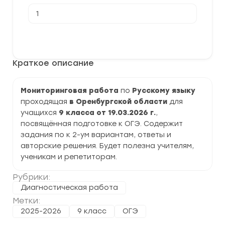
Количество
товара
[19.03.2026]
Мониторинговая
В корзину
работа,
пробное
ОГЭ
Краткое описание
по
Русскому
языку
9
Мониторинговая работа
по
Русскому языку
класс
проходящая
в Оренбургской области
для
задания
и
учащихся
9 класса от 19.03.2026 г.
,
ответы
посвящённая подготовке к ОГЭ. Содержит
задания по к 2-ум вариантам, ответы и
авторские решения. Будет полезна учителям,
ученикам и репетиторам.
Рубрики:
Диагностическая работа
Метки:
2025-2026
9 класс
ОГЭ