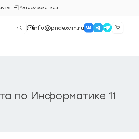
акты
Авторизоваться
Кнопка
входа
в
систему
info@pndexam.ru
ота по Информатике 11