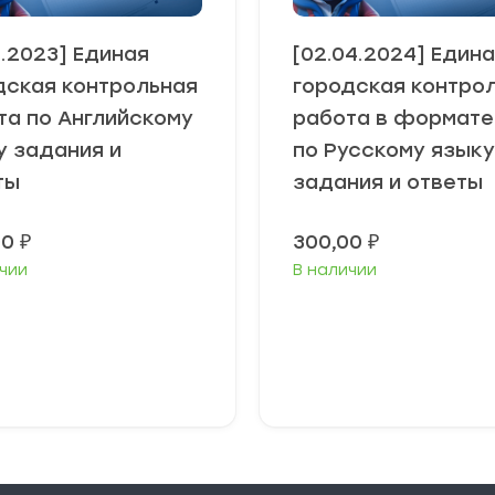
2.2023] Единая
[02.04.2024] Един
дская контрольная
городская контро
та по Английскому
работа в формате
у задания и
по Русскому языку
ты
задания и ответы
00
₽
300,00
₽
чии
В наличии
В корзину
В корзину