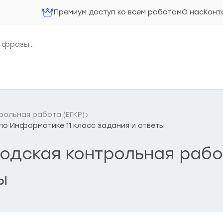
Премиум доступ ко всем работам
О нас
Конт
рольная работа (ЕГКР)
 по Информатике 11 класс задания и ответы
ородская контрольная раб
ы