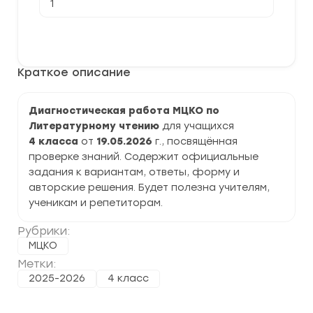
товара
[19.05.2026]
Диагностическая
В корзину
работа
МЦКО
по
Краткое описание
Литературному
чтению
4
класс
Диагностическая работа МЦКО по
задания,
Литературному чтению
для учащихся
ответы
4 класса
от
19.05.2026
г., посвящённая
проверке знаний. Содержит официальные
задания к вариантам, ответы, форму и
авторские решения. Будет полезна учителям,
ученикам и репетиторам.
Рубрики:
МЦКО
Метки:
2025-2026
4 класс