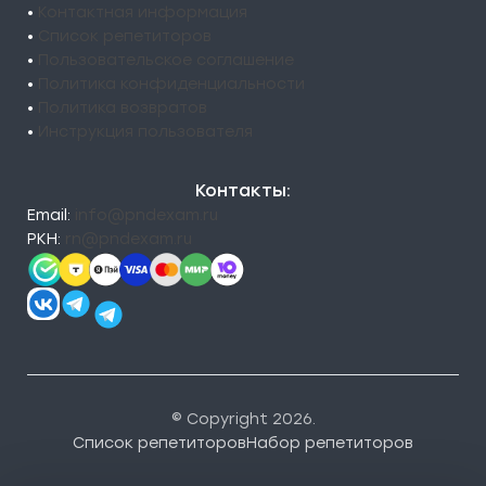
•
Контактная информация
•
Список репетиторов
•
Пользовательское соглашение
•
Политика конфиденциальности
•
Политика возвратов
•
Инструкция пользователя
Контакты:
Email:
info@pndexam.ru
РКН:
rn@pndexam.ru
© Copyright 2026.
Список репетиторов
Набор репетиторов