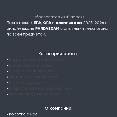
Образовательный проект
Подготовка к
ЕГЭ
,
ОГЭ
и
олимпиадам
2025-2026 в
онлайн школе
PANDAEXAM
c опытными педагогами
по всем предметам.
Категории работ:
•
Всероссийские олимпиады
•
Вузовские олимпиады
•
Школьные олимпиады
•
Диагностические работы
•
Школьные работы
•
Всероссийские конкурсы/акции
•
Международные конкурсы
О компании:
• Коротко о нас