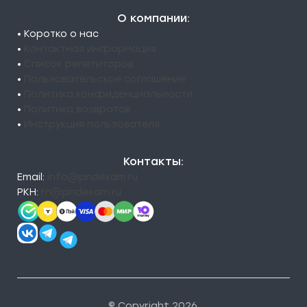
О компании:
• Коротко о нас
•
Контактная информация
•
Список репетиторов
•
Пользовательское соглашение
•
Политика конфиденциальности
•
Политика возвратов
•
Инструкция пользователя
Контакты:
Email:
info@pndexam.ru
РКН:
rn@pndexam.ru
© Copyright 2026.