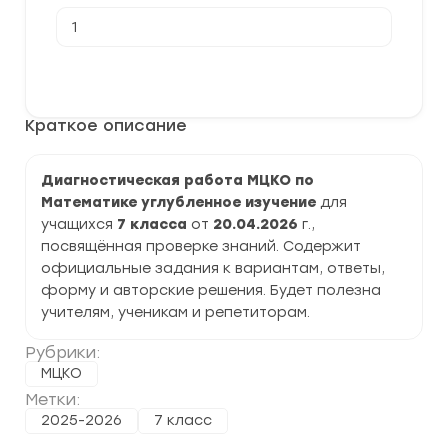
Количество
товара
[20.04.2026]
Диагностическая
В корзину
работа
МЦКО
по
Краткое описание
Математике
углубленное
изучение
7
Диагностическая работа МЦКО по
класс
Математике углубленное изучение
для
задания,
ответы
учащихся
7 класса
от
20.04.2026
г.,
посвящённая проверке знаний. Содержит
официальные задания к вариантам, ответы,
форму и авторские решения. Будет полезна
учителям, ученикам и репетиторам.
Рубрики:
МЦКО
Метки:
2025-2026
7 класс