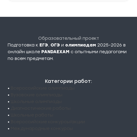
Образовательный проект
Подготовка к
ЕГЭ
,
ОГЭ
и
олимпиадам
2025-2026 в
онлайн школе
PANDAEXAM
c опытными педагогами
по всем предметам.
Категории работ:
•
Всероссийские олимпиады
•
Вузовские олимпиады
•
Школьные олимпиады
•
Диагностические работы
•
Школьные работы
•
Всероссийские конкурсы/акции
•
Международные конкурсы