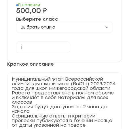
В наличии
500,00
₽
Выберите класс
Количество
В корзину
товара
[20.11.2023]
Муниципальный
этап
Краткое описание
по
Искусству
(МХК)
Муниципальный этап Всероссийской
2023-
олимпиады школьников (ВсОШ) 2023/2024
2024
года для школ Нижегородской области
учебный
Работа предоставлена в полном объёме
год
и включает в себя материалы для всех
по
классов
Нижегородской
Задания будут доступны за 2 часа до
области
начала
52
Официальные ответы и критерии
регион
проверки публикуются в течении месяца
от даты указанной на товаре