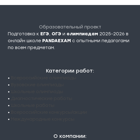
Образовательный проект
Подготовка к
ЕГЭ
,
ОГЭ
и
олимпиадам
2025-2026 в
онлайн школе
PANDAEXAM
c опытными педагогами
по всем предметам.
Категории работ:
•
Всероссийские олимпиады
•
Вузовские олимпиады
•
Школьные олимпиады
•
Диагностические работы
•
Школьные работы
•
Всероссийские конкурсы/акции
•
Международные конкурсы
О компании: