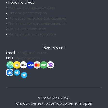
• Коротко о нас
•
Контактная информация
•
Список репетиторов
•
Пользовательское соглашение
•
Политика конфиденциальности
•
Политика возвратов
•
Инструкция пользователя
Контакты:
Email:
info@pndexam.ru
РКН:
rn@pndexam.ru
© Copyright 2026.
Список репетиторов
Набор репетиторов