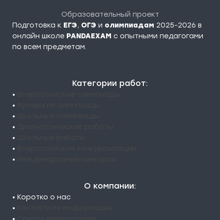
Образовательный проект
Подготовка к
ЕГЭ
,
ОГЭ
и
олимпиадам
2025-2026 в
онлайн школе
PANDAEXAM
c опытными педагогами
по всем предметам.
Категории работ:
•
Всероссийские олимпиады
•
Вузовские олимпиады
•
Школьные олимпиады
•
Диагностические работы
•
Школьные работы
•
Всероссийские конкурсы/акции
•
Международные конкурсы
О компании:
• Коротко о нас
•
Контактная информация
•
Список репетиторов