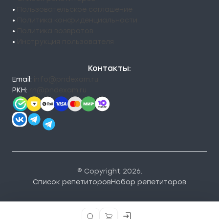
•
Пользовательское соглашение
•
Политика конфиденциальности
•
Политика возвратов
•
Инструкция пользователя
Контакты:
Email:
info@pndexam.ru
РКН:
rn@pndexam.ru
© Copyright 2026.
Список репетиторов
Набор репетиторов