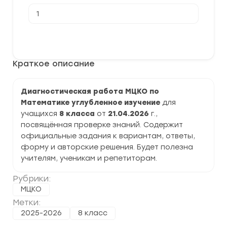
Количество
товара
[21.04.2026]
Диагностическая
В корзину
работа
МЦКО
по
Краткое описание
Математике
углубленное
изучение
8
Диагностическая работа МЦКО по
класс
Математике углубленное изучение
для
задания,
ответы
учащихся
8 класса
от
21.04.2026
г.,
посвящённая проверке знаний. Содержит
официальные задания к вариантам, ответы,
форму и авторские решения. Будет полезна
учителям, ученикам и репетиторам.
Рубрики:
МЦКО
Метки:
2025-2026
8 класс