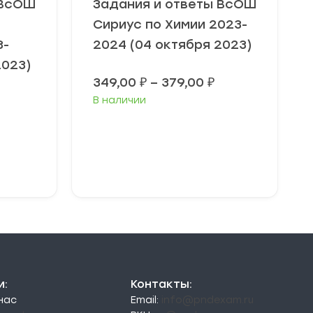
 ВсОШ
Задания и ответы ВсОШ
Сириус по Химии 2023-
3-
2024 (04 октября 2023)
2023)
Диапазон
349,00
₽
–
379,00
₽
цен:
В наличии
349,00 ₽
–
379,00 ₽
Выберите
параметры
и:
Контакты:
 нас
Email:
info@pndexam.ru