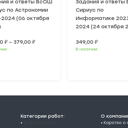
ния и ответы ВсОШ
Задания и ответы
ус по Астрономии
Сириус по
-2024 (06 октября
Информатике 202
)
2024 (24 октября 
Диапазон
00
₽
–
379,00
₽
349,00
₽
цен:
чии
В наличии
349,00 ₽
–
379,00 ₽
ыберите
Выберите
араметры
параметры
Категории работ:
О компани
•
Всероссийские
• Коротко о