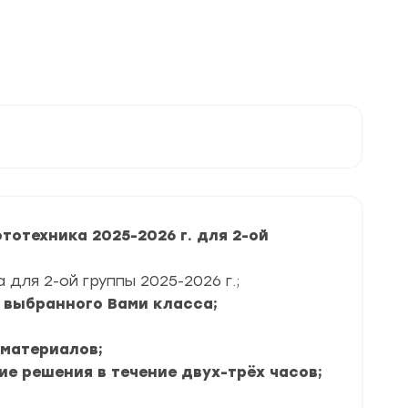
2025-
2026
г.
задания
и
ответы
отехника 2025-2026 г. для 2-ой
для 2-ой группы 2025-2026 г.;
я выбранного Вами класса;
 материалов;
ие решения в течение двух-трёх часов;