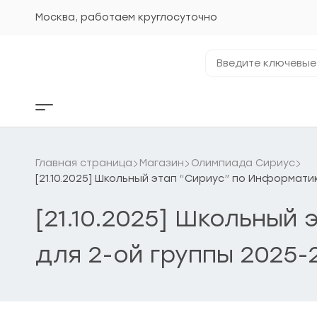
Перейти
к
Москва, работаем круглосуточно
содержанию
Введите
ключевые
фразы...
Кнопка
бокового
меню
Главная страница
Магазин
Олимпиада Сириус
[21.10.2025] Школьный этап “Сириус” по Информати
[21.10.2025] Школьный
для 2-ой группы 2025-2