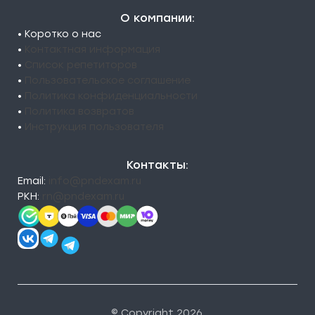
О компании:
• Коротко о нас
•
Контактная информация
•
Список репетиторов
•
Пользовательское соглашение
•
Политика конфиденциальности
•
Политика возвратов
•
Инструкция пользователя
Контакты:
Email:
info@pndexam.ru
РКН:
rn@pndexam.ru
© Copyright 2026.