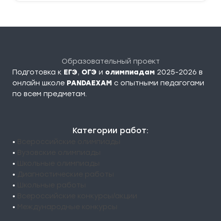
Образовательный проект
Подготовка к
ЕГЭ
,
ОГЭ
и
олимпиадам
2025-2026 в
онлайн школе
PANDAEXAM
c опытными педагогами
по всем предметам.
Категории работ:
•
Всероссийские олимпиады
•
Вузовские олимпиады
•
Школьные олимпиады
•
Диагностические работы
•
Школьные работы
•
Всероссийские конкурсы/акции
•
Международные конкурсы