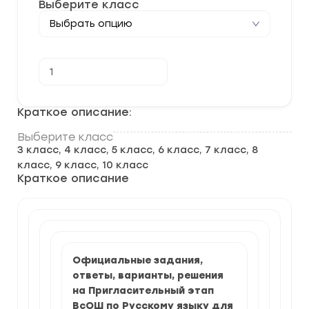
Выберите класс
Количество
В корзину
товара
[21-
22.04.2025]
Пригласительный
Краткое описание:
этап
ВСОШ
Выберите класс
по
3 класс, 4 класс, 5 класс, 6 класс, 7 класс, 8
Русскому
языку
класс, 9 класс, 10 класс
2025-
Краткое описание
2026
г.
задания
и
ответы
Официальные задания,
ответы, варианты, решения
на Пригласительный этап
ВсОШ по Русскому языку для