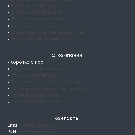
•
Вузовские олимпиады
•
Школьные олимпиады
•
Диагностические работы
•
Школьные работы
•
Всероссийские конкурсы/акции
•
Международные конкурсы
О компании:
• Коротко о нас
•
Контактная информация
•
Список репетиторов
•
Пользовательское соглашение
•
Политика конфиденциальности
•
Политика возвратов
•
Инструкция пользователя
Контакты:
Email:
info@pndexam.ru
РКН:
rn@pndexam.ru