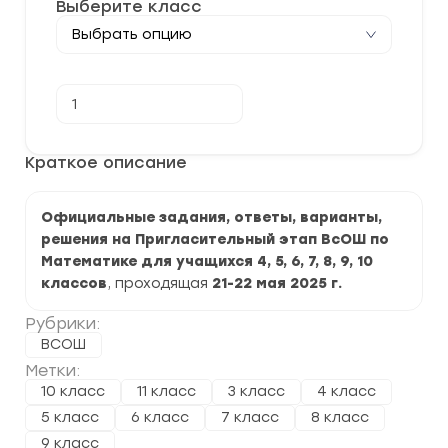
Выберите класс
Количество
В корзину
товара
[21-
22.05.2025]
Пригласительный
Краткое описание
этап
ВСОШ
по
Официальные задания, ответы, варианты,
Математике
2025-
решения на Пригласительный этап ВсОШ по
2026
Математике для учащихся 4, 5, 6, 7, 8, 9, 10
г.
задания
классов
, проходящая
21-22 мая 2025
г.
и
ответы
Рубрики:
ВСОШ
Метки:
10 класс
11 класс
3 класс
4 класс
5 класс
6 класс
7 класс
8 класс
9 класс