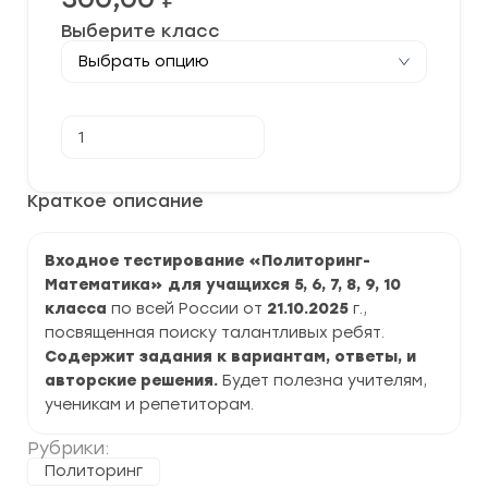
Выберите класс
Количество
В корзину
товара
[21-
24.10.2025]
Входное
Краткое описание
тестирование
“Политоринг-
Математика”
Входное тестирование «Политоринг-
5-
10
Математика» для учащихся 5, 6, 7, 8, 9, 10
класс
класса
по всей России от
21.10.2025
г.,
2024-
2025
посвященная поиску талантливых ребят.
задания,
Содержит задания к вариантам, ответы, и
ответы
авторские решения.
Будет полезна учителям,
ученикам и репетиторам.
Рубрики:
Политоринг