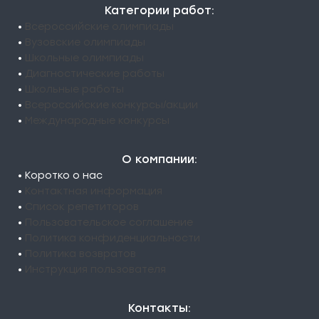
Категории работ:
•
Всероссийские олимпиады
•
Вузовские олимпиады
•
Школьные олимпиады
•
Диагностические работы
•
Школьные работы
•
Всероссийские конкурсы/акции
•
Международные конкурсы
О компании:
• Коротко о нас
•
Контактная информация
•
Список репетиторов
•
Пользовательское соглашение
•
Политика конфиденциальности
•
Политика возвратов
•
Инструкция пользователя
Контакты: