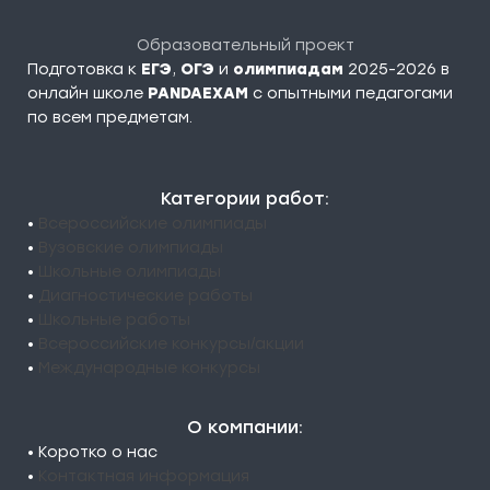
Образовательный проект
Подготовка к
ЕГЭ
,
ОГЭ
и
олимпиадам
2025-2026 в
онлайн школе
PANDAEXAM
c опытными педагогами
по всем предметам.
Категории работ:
•
Всероссийские олимпиады
•
Вузовские олимпиады
•
Школьные олимпиады
•
Диагностические работы
•
Школьные работы
•
Всероссийские конкурсы/акции
•
Международные конкурсы
О компании:
• Коротко о нас
•
Контактная информация