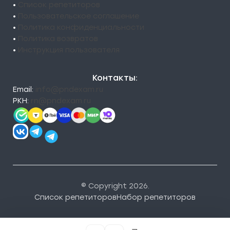
•
Список репетиторов
•
Пользовательское соглашение
•
Политика конфиденциальности
•
Политика возвратов
•
Инструкция пользователя
Контакты:
Email:
info@pndexam.ru
РКН:
rn@pndexam.ru
© Copyright 2026.
Список репетиторов
Набор репетиторов