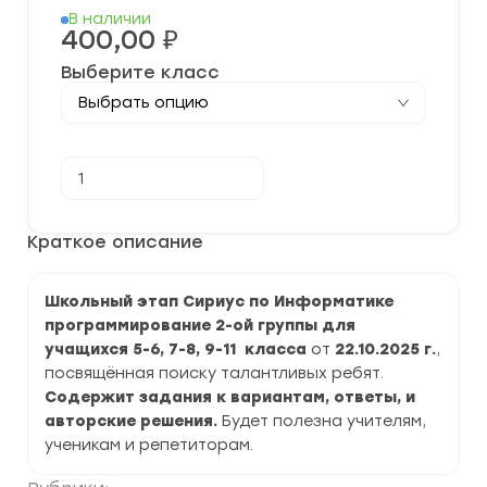
В наличии
400,00
₽
Выберите класс
Количество
В корзину
товара
[22.10.2025]
Школьный
этап
Краткое описание
“Сириус”
по
Информатике
Школьный этап Сириус по Информатике
Программирование
для
программирование 2-ой группы для
2-
учащихся 5-6, 7-8, 9-11 класса
от
22.10.2025 г.
,
ой
группы
посвящённая поиску талантливых ребят.
2025-
Содержит задания к вариантам, ответы, и
2026
авторские решения.
Будет полезна учителям,
г.
задания
ученикам и репетиторам.
и
ответы