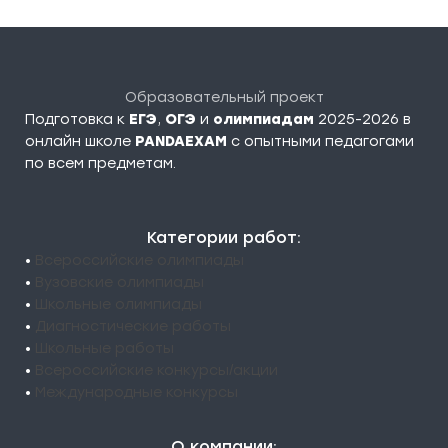
Образовательный проект
Подготовка к
ЕГЭ
,
ОГЭ
и
олимпиадам
2025-2026 в
онлайн школе
PANDAEXAM
c опытными педагогами
по всем предметам.
Категории работ:
•
Всероссийские олимпиады
•
Вузовские олимпиады
•
Школьные олимпиады
•
Диагностические работы
•
Школьные работы
•
Всероссийские конкурсы/акции
•
Международные конкурсы
О компании: