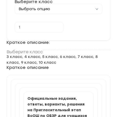
Выберите класс
Количество
В корзину
товара
[23-
24.04.2025]
Пригласительный
Краткое описание:
этап
ВСОШ
Выберите класс
по
3 класс, 4 класс, 5 класс, 6 класс, 7 класс, 8
ОБЗР
2025-
класс, 9 класс, 10 класс
2026
Краткое описание
г.
задания
и
ответы
Официальные задания,
ответы, варианты, решения
на Пригласительный этап
ВсОШ по ОБЗР для учащихся