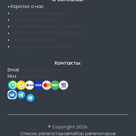
• Коротко о нас
•
Контактная информация
•
Список репетиторов
•
Пользовательское соглашение
•
Политика конфиденциальности
•
Политика возвратов
•
Инструкция пользователя
Контакты:
Email:
info@pndexam.ru
РКН:
rn@pndexam.ru
© Copyright 2026.
Список репетиторов
Набор репетиторов