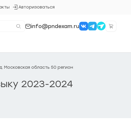
акты
Авторизоваться
Кнопка
входа
в
систему
info@pndexam.ru
од. Московская область 50 регион
зыку 2023-2024