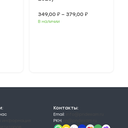
Диапазон
Диапазон
349,00
₽
–
379,00
₽
цен:
цен:
В наличии
49,00 ₽
349,00 ₽
–
–
79,00 ₽
379,00 ₽
Выберите
параметры
и:
Контакты:
 нас
Email:
info@pndexam.ru
я информация
РКН:
rn@pndexam.ru
петиторов