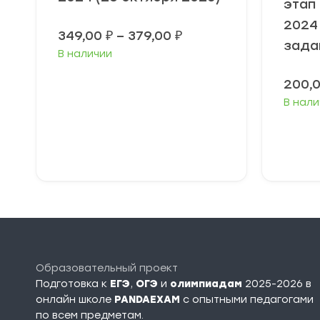
этап
2024 
Диапазон
349,00
₽
–
379,00
₽
зада
цен:
В наличии
349,00 ₽
–
200,
379,00 ₽
В нали
Выберите
В
параметры
п
Образовательный проект
Подготовка к
ЕГЭ
,
ОГЭ
и
олимпиадам
2025-2026 в
онлайн школе
PANDAEXAM
c опытными педагогами
по всем предметам.