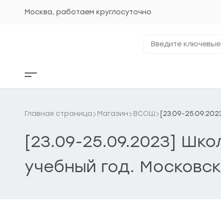
Перейти
к
Москва, работаем круглосуточно
содержанию
Введите
ключевые
фразы...
Кнопка
бокового
меню
Главная страница
Магазин
ВСОШ
[23.09-25.09.20
[23.09-25.09.2023] Шк
учебный год. Московск