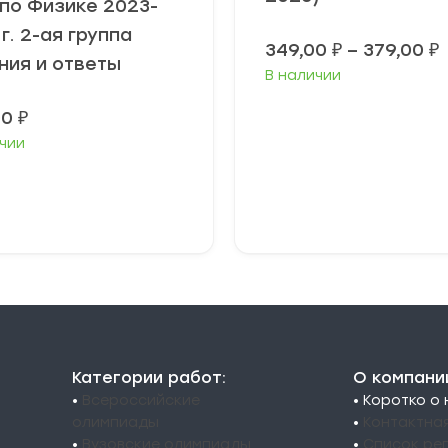
 по Физике 2023-
г. 2-ая группа
349,00
₽
–
379,00
₽
ния и ответы
В наличии
3
00
₽
3
чии
ыберите
Выберите
араметры
параметры
Категории работ:
О компани
•
Всероссийские
• Коротко о
олимпиады
•
Контактна
•
Вузовские олимпиады
•
Список ре