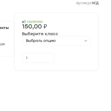
Артикул:
Н/Д
В наличии
150,00
₽
ианты
Выберите класс
щая
Количество
В корзину
товара
[23.09-
25.09.2023]
Школьный
этап
по
Русскому
языку
2023-
2024
учебный
год.
Московская
область