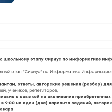
к Школьному этапу Сириус по Информатике Инф
льный этап “Сириус” по Информатике Информационн
риантам, ответы, авторские решения (разбор) дл
ей, учеников, репетиторов;
 письмо с ссылкой на скачивание приобретенных
 в 9:00 на один (два) варианта заданий, авторск
товара