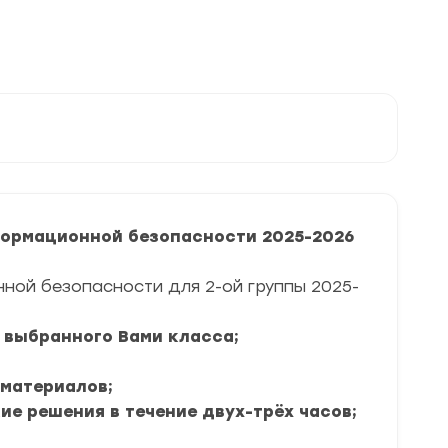
г.
задания
и
ответы
ормационной безопасности 2025-2026
ой безопасности для 2-ой группы 2025-
я выбранного Вами класса;
 материалов;
ие решения в течение двух-трёх часов;