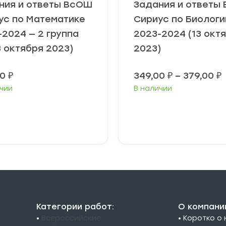
ния и ответы ВсОШ
Задания и ответы
ус по Математике
Сириус по Биологи
-2024 — 2 группа
2023-2024 (13 окт
8 октября 2023)
2023)
00
₽
349,00
₽
–
379,00
₽
чии
В наличии
3
3
ыберите
Выберите
араметры
параметры
Категории работ:
О компани
•
Всероссийские
• Коротко о