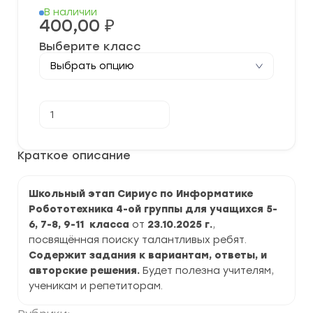
В наличии
400,00
₽
Выберите класс
Количество
В корзину
товара
[23.10.2025]
Школьный
этап
Краткое описание
“Сириус”
по
Информатике
Школьный этап Сириус по Информатике
Робототехника
для
Робототехника 4-ой группы для учащихся 5-
4-
6, 7-8, 9-11 класса
от
23.10.2025 г.
,
ой
группы
посвящённая поиску талантливых ребят.
2025-
Содержит задания к вариантам, ответы, и
2026
авторские решения.
Будет полезна учителям,
г.
задания
ученикам и репетиторам.
и
ответы