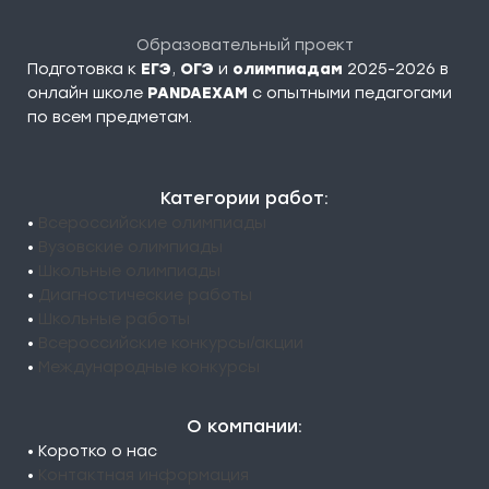
Образовательный проект
Подготовка к
ЕГЭ
,
ОГЭ
и
олимпиадам
2025-2026 в
онлайн школе
PANDAEXAM
c опытными педагогами
по всем предметам.
Категории работ:
•
Всероссийские олимпиады
•
Вузовские олимпиады
•
Школьные олимпиады
•
Диагностические работы
•
Школьные работы
•
Всероссийские конкурсы/акции
•
Международные конкурсы
О компании:
• Коротко о нас
•
Контактная информация