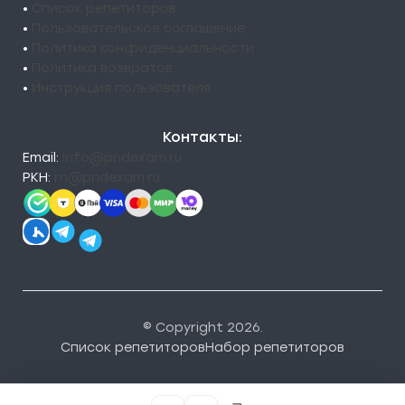
•
Список репетиторов
•
Пользовательское соглашение
•
Политика конфиденциальности
•
Политика возвратов
•
Инструкция пользователя
Контакты:
Email:
info@pndexam.ru
РКН:
rn@pndexam.ru
© Copyright 2026.
Список репетиторов
Набор репетиторов