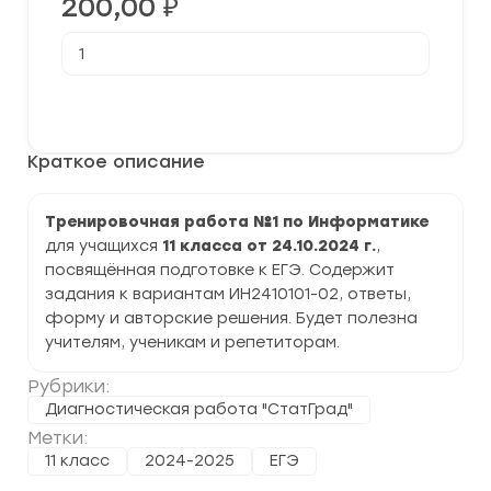
200,00
₽
Количество
товара
[24.10.2024]
Тренировочная
В корзину
работа
№1
по
Краткое описание
Информатике
11
класс
(ИН2410101-
Тренировочная работа №1 по Информатике
02)
для учащихся
11 класса от 24.10.2024 г.
,
задания
и
посвящённая подготовке к ЕГЭ. Содержит
ответы
задания к вариантам ИН2410101-02, ответы,
форму и авторские решения. Будет полезна
учителям, ученикам и репетиторам.
Рубрики:
Диагностическая работа "СтатГрад"
Метки:
11 класс
2024-2025
ЕГЭ