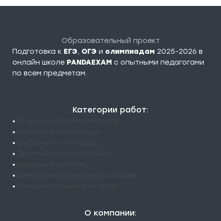
Образовательный проект
Подготовка к
ЕГЭ
,
ОГЭ
и
олимпиадам
2025-2026 в
онлайн школе
PANDAEXAM
c опытными педагогами
по всем предметам.
Категории работ:
•
Всероссийские олимпиады
•
Вузовские олимпиады
•
Школьные олимпиады
•
Диагностические работы
•
Школьные работы
•
Всероссийские конкурсы/акции
•
Международные конкурсы
О компании: