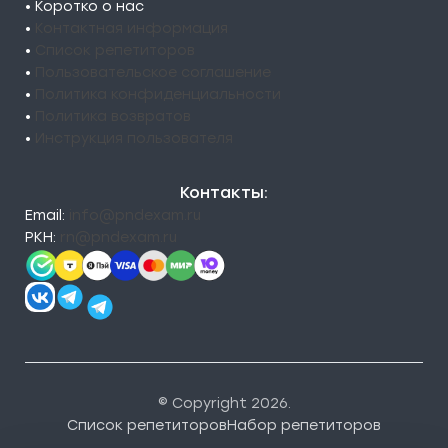
• Коротко о нас
•
Контактная информация
•
Список репетиторов
•
Пользовательское соглашение
•
Политика конфиденциальности
•
Политика возвратов
•
Инструкция пользователя
Контакты:
Email:
info@pndexam.ru
РКН:
rn@pndexam.ru
© Copyright 2026.
Список репетиторов
Набор репетиторов