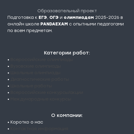
Образовательный проект
Подготовка к
ЕГЭ
,
ОГЭ
и
олимпиадам
2025-2026 в
онлайн школе
PANDAEXAM
c опытными педагогами
по всем предметам.
Категории работ:
•
Всероссийские олимпиады
•
Вузовские олимпиады
•
Школьные олимпиады
•
Диагностические работы
•
Школьные работы
•
Всероссийские конкурсы/акции
•
Международные конкурсы
О компании:
• Коротко о нас
•
Контактная информация