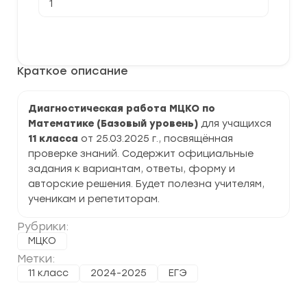
товара
[25.03.2025]
Диагностическая
В корзину
работа
МЦКО
по
Краткое описание
Математике
(База)
11
класс
Диагностическая работа МЦКО по
задания
Математике (Базовый уровень)
для учащихся
и
ответы
11 класса
от 25.03.2025 г., посвящённая
проверке знаний. Содержит официальные
задания к вариантам, ответы, форму и
авторские решения. Будет полезна учителям,
ученикам и репетиторам.
Рубрики:
МЦКО
Метки:
11 класс
2024-2025
ЕГЭ