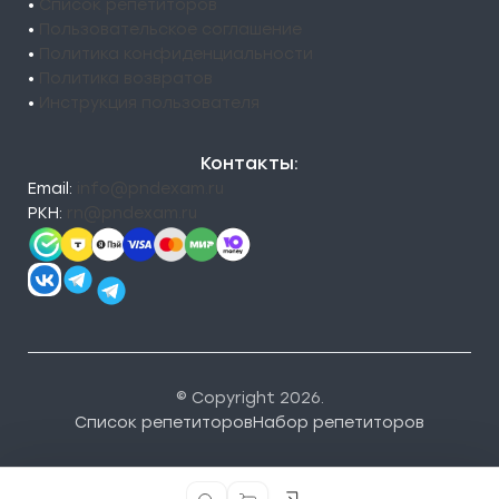
•
Список репетиторов
•
Пользовательское соглашение
•
Политика конфиденциальности
•
Политика возвратов
•
Инструкция пользователя
Контакты:
Email:
info@pndexam.ru
РКН:
rn@pndexam.ru
© Copyright 2026.
Список репетиторов
Набор репетиторов