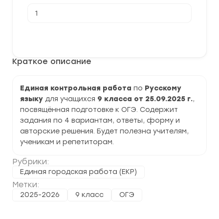
Количество
товара
[25.09.2025]
Единая
В корзину
контрольная
работа
по
Краткое описание
Русскому
языку
9
класс
Единая контрольная работа
по
Русскому
задания
языку
для учащихся
9 класса от 25.09.2025 г.
,
и
ответы
посвящённая подготовке к ОГЭ. Содержит
задания по 4 вариантам, ответы, форму и
авторские решения. Будет полезна учителям,
ученикам и репетиторам.
Рубрики:
Единая городская работа (ЕКР)
Метки:
2025-2026
9 класс
ОГЭ