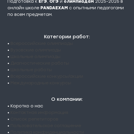
Подготовка к
ЕГЭ
,
ОГЭ
и
олимпиадам
2025-2026 в
онлайн школе
PANDAEXAM
c опытными педагогами
по всем предметам.
Категории работ:
•
Всероссийские олимпиады
•
Вузовские олимпиады
•
Школьные олимпиады
•
Диагностические работы
•
Школьные работы
•
Всероссийские конкурсы/акции
•
Международные конкурсы
О компании:
• Коротко о нас
•
Контактная информация
•
Список репетиторов
•
Пользовательское соглашение
•
Политика конфиденциальности