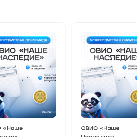
 «Наше
ОВИО «Наше
едие»
Наследие»