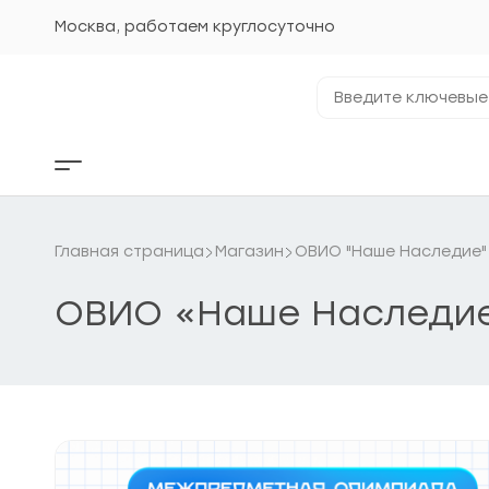
Перейти
к
Москва, работаем круглосуточно
содержанию
Введите
ключевые
фразы...
Кнопка
бокового
меню
Главная страница
Магазин
ОВИО "Наше Наследие"
ОВИО «Наше Наследие»