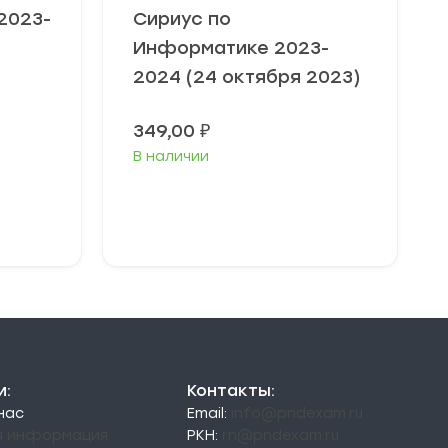
2023-
Сириус по
Информатике 2023-
2024 (24 октября 2023)
Диапазон
349,00
₽
цен:
В наличии
49,00 ₽
–
79,00 ₽
Выберите
параметры
и:
Контакты:
 нас
Email:
info@pndexam.ru
я информация
РКН:
rn@pndexam.ru