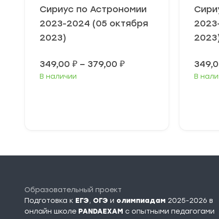
Сириус по Астрономии
Сири
2023-2024 (05 октября
2023
2023)
2023
Диапазон
349,00
₽
–
379,00
₽
349,
цен:
В наличии
В нали
349,00 ₽
–
379,00 ₽
Выберите
В
параметры
п
Образовательный проект
Подготовка к
ЕГЭ
,
ОГЭ
и
олимпиадам
2025-2026 в
онлайн школе
PANDAEXAM
c опытными педагогами