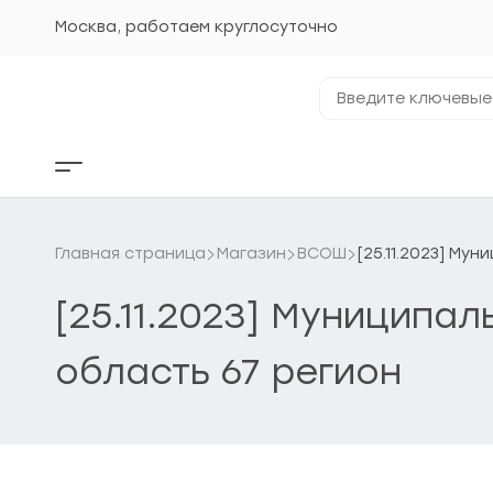
Перейти
к
Москва, работаем круглосуточно
содержанию
Введите
ключевые
фразы...
Кнопка
бокового
меню
Главная страница
Магазин
ВСОШ
[25.11.2023] Му
[25.11.2023] Муниципа
область 67 регион