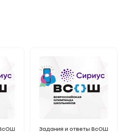
 ВсОШ
Задания и ответы ВсОШ