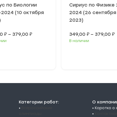
ус по Биологии
Сириус по Физике 
-2024 (10 октября
2024 (26 сентября
)
2023)
Диапазон
00
₽
–
379,00
₽
349,00
₽
–
379,00
₽
цен:
чии
В наличии
349,00 ₽
3
–
379,00 ₽
3
ыберите
Выберите
араметры
параметры
Категории работ:
О компани
•
Всероссийские
• Коротко о
олимпиады
•
Контактна