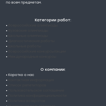
по всем предметам.
Категории работ:
•
Всероссийские олимпиады
•
Вузовские олимпиады
•
Школьные олимпиады
•
Диагностические работы
•
Школьные работы
•
Всероссийские конкурсы/акции
•
Международные конкурсы
О компании:
• Коротко о нас
•
Контактная информация
•
Список репетиторов
•
Пользовательское соглашение
•
Политика конфиденциальности
•
Политика возвратов