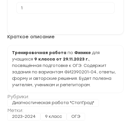
Количество
товара
[29.11.2023]
Тренировочная
В корзину
работа
№2
по
Краткое описание
Физике
9
класс
(ФИ2390201-
Тренировочная работа
по
Физике
для
04)
учащихся
9 класса от 29.11.2023 г.
,
задания
и
посвящённая подготовке к ОГЭ. Содержит
ответы
задания по вариантам ФИ2390201-04, ответы,
форму и авторские решения. Будет полезна
учителям, ученикам и репетиторам.
Рубрики:
Диагностическая работа "СтатГрад"
Метки:
2023-2024
9 класс
ОГЭ