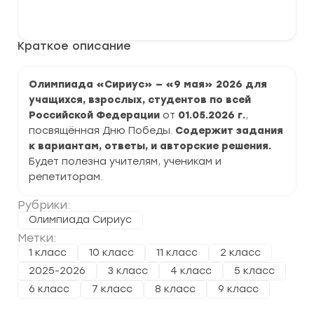
11.05.2026]
В корзину
Олимпиада
"Сириус"
к
Краткое описание
9
маю
2026
задания
Олимпиада «Сириус» — «9 мая» 2026 для
и
учащихся, взрослых, студентов по всей
ответы
Российской Федерации
от
01.05.2026 г.
,
посвящённая Дню Победы.
Содержит задания
к вариантам, ответы, и авторские решения.
Будет полезна учителям, ученикам и
репетиторам.
Рубрики:
Олимпиада Сириус
Метки:
1 класс
10 класс
11 класс
2 класс
2025-2026
3 класс
4 класс
5 класс
6 класс
7 класс
8 класс
9 класс