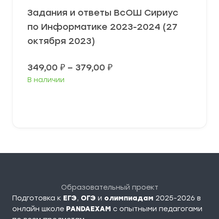
Задания и ответы ВсОШ Сириус
по Информатике 2023-2024 (27
октября 2023)
Диапазон
349,00
₽
–
379,00
₽
цен:
В наличии
349,00 ₽
–
379,00 ₽
Выберите параметры
Образовательный проект
Подготовка к
ЕГЭ
,
ОГЭ
и
олимпиадам
2025-2026 в
онлайн школе
PANDAEXAM
c опытными педагогами