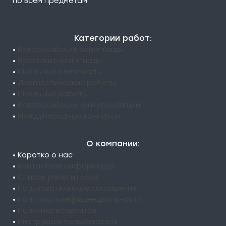
по всем предметам.
Категории работ:
•
Всероссийские олимпиады
•
Вузовские олимпиады
•
Школьные олимпиады
•
Диагностические работы
•
Школьные работы
•
Всероссийские конкурсы/акции
•
Международные конкурсы
О компании:
• Коротко о нас
•
Контактная информация
•
Список репетиторов
•
Пользовательское соглашение
•
Политика конфиденциальности
•
Политика возвратов
•
Инструкция пользователя