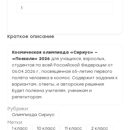
Количество
товара
[06-
26.04.2026]
В корзину
Космическая
олимпиада
«Сириус»
Краткое описание
Поехали
в
честь
65-
Космическая олимпиада «Сириус» —
летия
«Поехали» 2026
для учащихся, взрослых,
первого
полёта
студентов по всей Российской Федерации от
задания
06.04.2026 г., посвящённая 65-летию первого
и
полёта человека в космос. Содержит задания к
ответы
вариантам, ответы, и авторские решения.
Будет полезна учителям, ученикам и
репетиторам.
Рубрики:
Олимпиада Сириус
Метки:
1 класс
10 класс
11 класс
2 класс