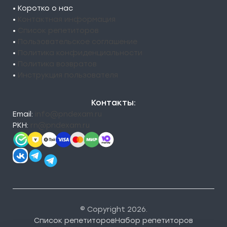
• Коротко о нас
•
Контактная информация
•
Список репетиторов
•
Пользовательское соглашение
•
Политика конфиденциальности
•
Политика возвратов
•
Инструкция пользователя
Контакты:
Email:
info@pndexam.ru
РКН:
rn@pndexam.ru
© Copyright 2026.
Список репетиторов
Набор репетиторов