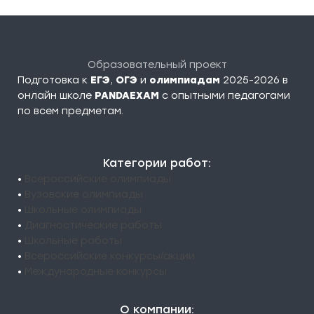
Образовательный проект
Подготовка к
ЕГЭ
,
ОГЭ
и
олимпиадам
2025-2026 в
онлайн школе
PANDAEXAM
c опытными педагогами
по всем предметам.
Категории работ:
•
Всероссийские олимпиады
•
Вузовские олимпиады
•
Школьные олимпиады
•
Диагностические работы
•
Школьные работы
•
Всероссийские конкурсы/акции
•
Международные конкурсы
О компании: