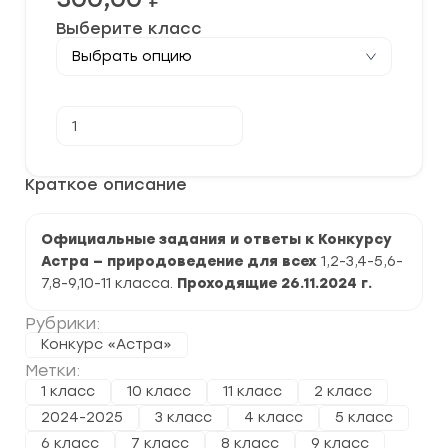
Выберите класс
Количество
В корзину
товара
[26.11.2024]
Конкурс
"Астра -
Краткое описание
природоведение для всех"
2024-
2025
Официальные задания и ответы к Конкурсу
гг.
задания
Астра — природоведение для всех
1,2-3,4-5,6-
и
7,8-9,10-11 класса.
Проходящие 26.11.2024 г.
ответы
Рубрики:
Конкурс «Астра»
Метки:
1 класс
10 класс
11 класс
2 класс
2024-2025
3 класс
4 класс
5 класс
6 класс
7 класс
8 класс
9 класс