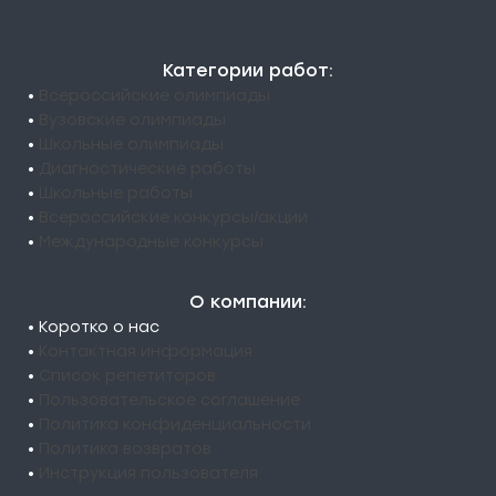
Категории работ:
•
Всероссийские олимпиады
•
Вузовские олимпиады
•
Школьные олимпиады
•
Диагностические работы
•
Школьные работы
•
Всероссийские конкурсы/акции
•
Международные конкурсы
О компании:
• Коротко о нас
•
Контактная информация
•
Список репетиторов
•
Пользовательское соглашение
•
Политика конфиденциальности
•
Политика возвратов
•
Инструкция пользователя