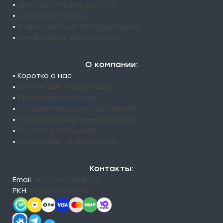
•
Диагностические работы
•
Школьные работы
•
Всероссийские конкурсы/акции
•
Международные конкурсы
О компании:
• Коротко о нас
•
Контактная информация
•
Список репетиторов
•
Пользовательское соглашение
•
Политика конфиденциальности
•
Политика возвратов
•
Инструкция пользователя
Контакты:
Email:
info@pndexam.ru
РКН:
rn@pndexam.ru