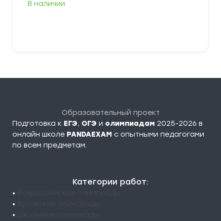
В наличии
В корзину
Образовательный проект
Подготовка к
ЕГЭ
,
ОГЭ
и
олимпиадам
2025-2026 в
онлайн школе
PANDAEXAM
c опытными педагогами
по всем предметам.
Категории работ:
•
Всероссийские олимпиады
•
Вузовские олимпиады
•
Школьные олимпиады