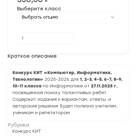
Выберите класс
Количество
В корзину
товара
[27.11.2025]
Конкурс
"КИТ"
Краткое описание
компьютеры,
информатика,
технологии"
Конкурс КИТ «Компьютер, Информатика,
2025-
2026
Технологии»
2025-2026 для
1, 2-3, 4-5, 6-7, 8-9,
гг.
10-11 класса
по Информатике от
27.11.2025 г.
,
задания
и
посвящённая поиску талантливых ребят.
ответы
Содержит задания к вариантам, ответы, и
авторские решения. Будет полезна учителям,
ученикам и репетиторам.
Рубрики:
Конкурс КИТ