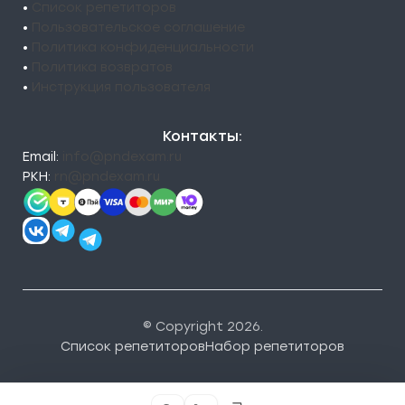
•
Список репетиторов
•
Пользовательское соглашение
•
Политика конфиденциальности
•
Политика возвратов
•
Инструкция пользователя
Контакты:
Email:
info@pndexam.ru
РКН:
rn@pndexam.ru
© Copyright 2026.
Список репетиторов
Набор репетиторов