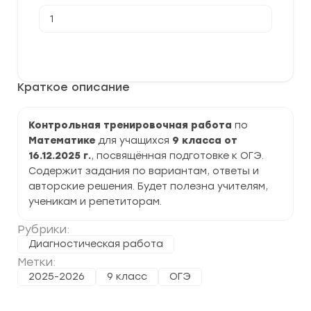
Количество
товара
[16.12.2025]
Контрольная
В корзину
тренировочная
работа
по
Краткое описание
Математике 9
класс
задания
и
Контрольная тренировочная работа
по
ответы
Математике
для учащихся
9 класса от
16.12.2025 г.
, посвящённая подготовке к ОГЭ.
Содержит задания по вариантам, ответы и
авторские решения. Будет полезна учителям,
ученикам и репетиторам.
Рубрики:
Диагностическая работа
Метки:
2025-2026
9 класс
ОГЭ