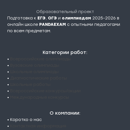
Образовательный проект
Подготовка к
ЕГЭ
,
ОГЭ
и
олимпиадам
2025-2026 в
онлайн школе
PANDAEXAM
c опытными педагогами
по всем предметам.
Категории работ:
•
Всероссийские олимпиады
•
Вузовские олимпиады
•
Школьные олимпиады
•
Диагностические работы
•
Школьные работы
•
Всероссийские конкурсы/акции
•
Международные конкурсы
О компании:
• Коротко о нас
•
Контактная информация