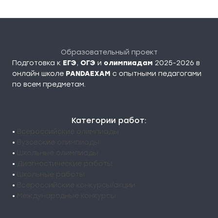
Образовательный проект
Подготовка к
ЕГЭ
,
ОГЭ
и
олимпиадам
2025-2026 в
онлайн школе
PANDAEXAM
c опытными педагогами
по всем предметам.
Категории работ:
•
Всероссийские олимпиады
•
Вузовские олимпиады
•
Школьные олимпиады
•
Диагностические работы
•
Школьные работы
•
Всероссийские конкурсы/акции
•
Международные конкурсы