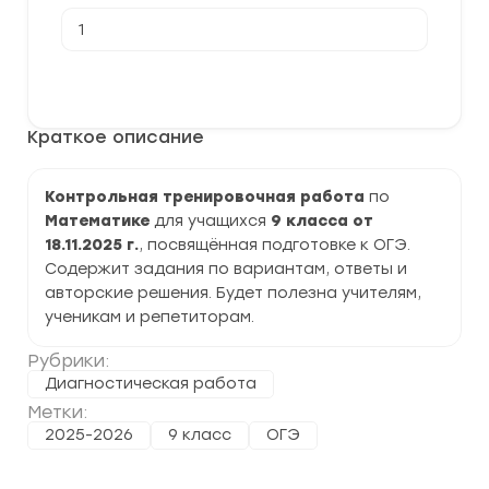
Количество
товара
[18.11.2025]
Контрольная
В корзину
тренировочная
работа
по
Краткое описание
Математике 9
класс
задания
и
Контрольная тренировочная работа
по
ответы
Математике
для учащихся
9 класса от
18.11.2025 г.
, посвящённая подготовке к ОГЭ.
Содержит задания по вариантам, ответы и
авторские решения. Будет полезна учителям,
ученикам и репетиторам.
Рубрики:
Диагностическая работа
Метки:
2025-2026
9 класс
ОГЭ