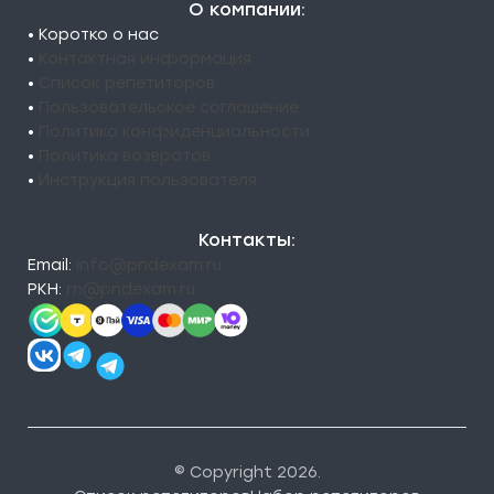
О компании:
• Коротко о нас
•
Контактная информация
•
Список репетиторов
•
Пользовательское соглашение
•
Политика конфиденциальности
•
Политика возвратов
•
Инструкция пользователя
Контакты:
Email:
info@pndexam.ru
РКН:
rn@pndexam.ru
© Copyright 2026.