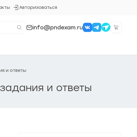
акты
Авторизоваться
Кнопка
входа
в
систему
info@pndexam.ru
ия и ответы
 задания и ответы