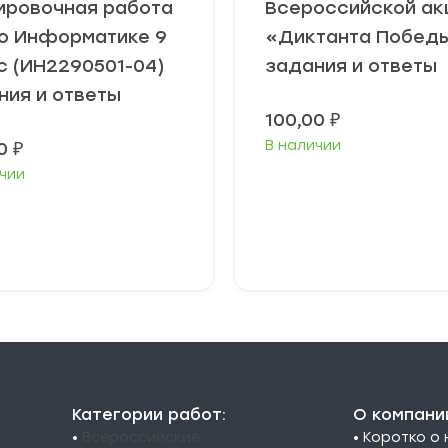
ировочная работа
Всероссийской ак
о Информатике 9
«Диктанта Побед
с (ИН2290501-04)
задания и ответы
ния и ответы
100,00
₽
В наличии
00
₽
чии
В корзину
В корзину
Категории работ:
О компани
•
Всероссийские
• Коротко о