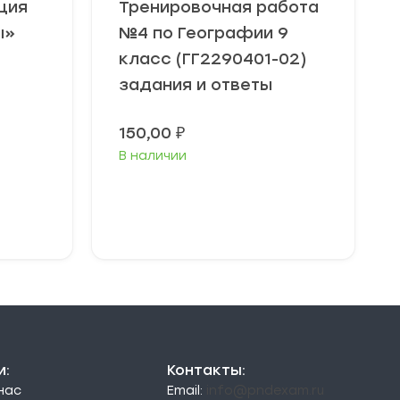
ция
Тренировочная работа
ы»
№4 по Географии 9
класс (ГГ2290401-02)
задания и ответы
150,00
₽
В наличии
В корзину
и:
Контакты:
 нас
Email:
info@pndexam.ru