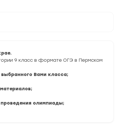
крае.
тории 9 класс в формате ОГЭ в Пермском
я выбранного Вами класса;
 материалов;
 проведения олимпиады;