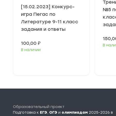
Трен
[15.02.2023] Конкурс-
№5 п
игра Пегас по
клас
Литературе 9-11 класс
зада
задания и ответы
150,
100,00
₽
В нали
В наличии
В корзину
Образовательный проект
Подготовка к
ЕГЭ
,
ОГЭ
и
олимпиадам
2025-2026 в