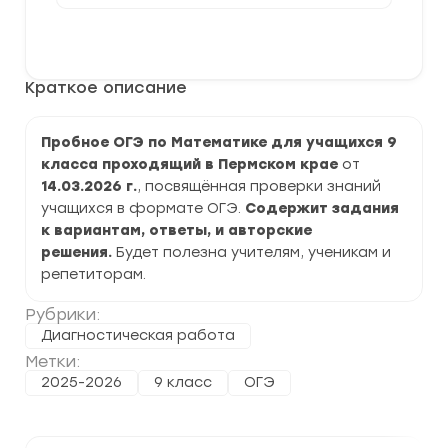
[14.03.2026]
Пробное
В корзину
ОГЭ
по
Математике
Краткое описание
9
класс
задания
и
Пробное ОГЭ по Математике для учащихся 9
ответы
класса проходящий в Пермском крае
от
14.03.2026 г.
, посвящённая проверки знаний
учащихся в формате ОГЭ.
Содержит задания
к вариантам, ответы, и авторские
решения.
Будет полезна учителям, ученикам и
репетиторам.
Рубрики:
Диагностическая работа
Метки:
2025-2026
9 класс
ОГЭ