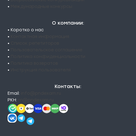
•
Международные конкурсы
О компании:
• Коротко о нас
•
Контактная информация
•
Список репетиторов
•
Пользовательское соглашение
•
Политика конфиденциальности
•
Политика возвратов
•
Инструкция пользователя
Контакты:
Email:
info@pndexam.ru
РКН:
rn@pndexam.ru