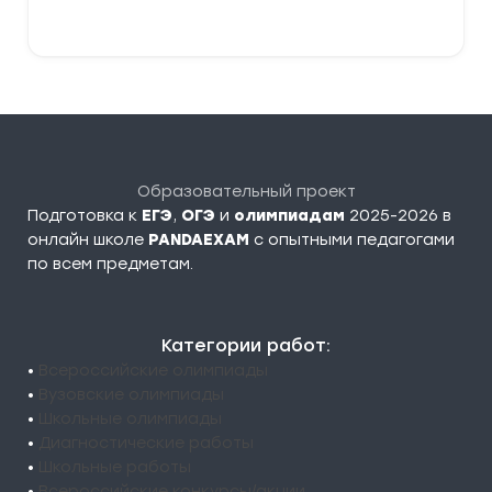
В корзину
Образовательный проект
Подготовка к
ЕГЭ
,
ОГЭ
и
олимпиадам
2025-2026 в
онлайн школе
PANDAEXAM
c опытными педагогами
по всем предметам.
Категории работ:
•
Всероссийские олимпиады
•
Вузовские олимпиады
•
Школьные олимпиады
•
Диагностические работы
•
Школьные работы
•
Всероссийские конкурсы/акции