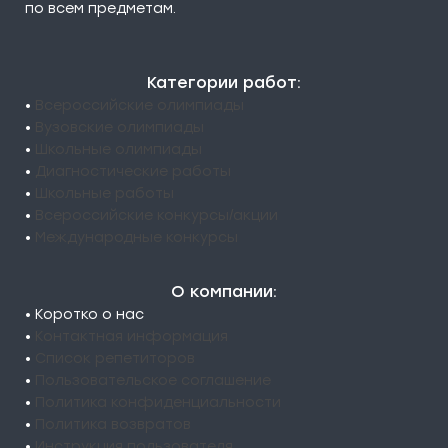
по всем предметам.
Категории работ:
•
Всероссийские олимпиады
•
Вузовские олимпиады
•
Школьные олимпиады
•
Диагностические работы
•
Школьные работы
•
Всероссийские конкурсы/акции
•
Международные конкурсы
О компании:
• Коротко о нас
•
Контактная информация
•
Список репетиторов
•
Пользовательское соглашение
•
Политика конфиденциальности
•
Политика возвратов
•
Инструкция пользователя