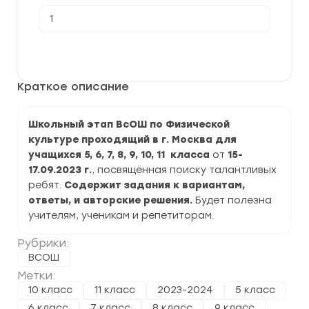
Количество
товара
[15-
17.09.2023]
В корзину
Школьный
этап
по
Краткое описание
Физической
культуре
2023-
2024
Школьный этап ВсОШ по Физической
г.
культуре проходящий в г. Москва для
Москва
77
учащихся 5, 6, 7, 8, 9, 10, 11 класса
от
15-
регион
17.09.2023 г.
, посвящённая поиску талантливых
задания
ребят.
и
Содержит задания к вариантам,
ответы
ответы, и авторские решения.
Будет полезна
учителям, ученикам и репетиторам.
Рубрики:
ВСОШ
Метки:
10 класс
11 класс
2023-2024
5 класс
6 класс
7 класс
8 класс
9 класс