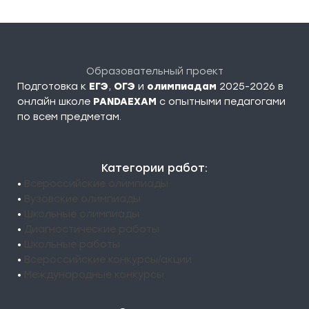
Образовательный проект
Подготовка к
ЕГЭ
,
ОГЭ
и
олимпиадам
2025-2026 в
онлайн школе
PANDAEXAM
c опытными педагогами
по всем предметам.
Категории работ:
•
Всероссийские олимпиады
•
Вузовские олимпиады
•
Школьные олимпиады
•
Диагностические работы
•
Школьные работы
•
Всероссийские конкурсы/акции
•
Международные конкурсы