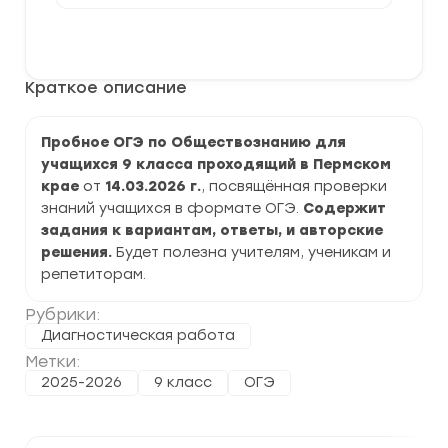
[14.03.2026]
Пробное
В корзину
ОГЭ
по
Обществознанию
Краткое описание
9
класс
задания
и
Пробное ОГЭ по Обществознанию для
ответы
учащихся 9 класса проходящий в Пермском
крае
от
14.03.2026 г.
, посвящённая проверки
знаний учащихся в формате ОГЭ.
Содержит
задания к вариантам, ответы, и авторские
решения.
Будет полезна учителям, ученикам и
репетиторам.
Рубрики:
Диагностическая работа
Метки:
2025-2026
9 класс
ОГЭ