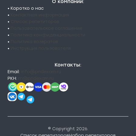
О компании:
• Коротко о нас
•
Контактная информация
•
Список репетиторов
•
Пользовательское соглашение
•
Политика конфиденциальности
•
Политика возвратов
•
Инструкция пользователя
Контакты:
Email:
info@pndexam.ru
РКН:
rn@pndexam.ru
© Copyright 2026.
Список репетиторов
Набор репетиторов