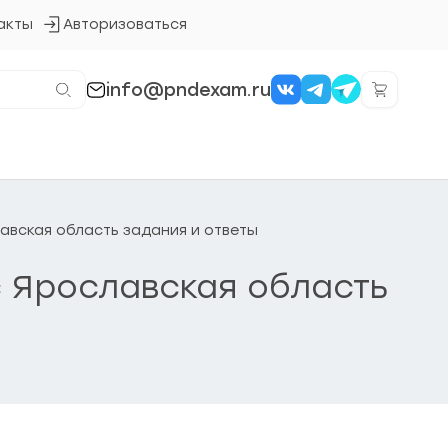
акты
Авторизоваться
Кнопка
входа
в
систему
info@pndexam.ru
лавская область задания и ответы
с Ярославская область