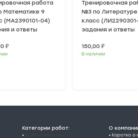
ировочная работа
Тренировочная ра
о Математике 9
№3 по Литературе
с (МА2390101-04)
класс (ЛИ2290301
ния и ответы
задания и ответы
00
₽
150,00
₽
чии
В наличии
В корзину
В корзину
Категории работ:
О компани
•
Всероссийские
• Коротко о