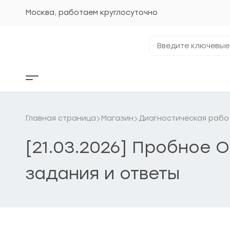
Перейти
к
Москва, работаем круглосуточно
содержанию
Введите
ключевые
фразы...
Кнопка
бокового
меню
Главная страница
Магазин
Диагностическая рабо
[21.03.2026] Пробное 
задания и ответы