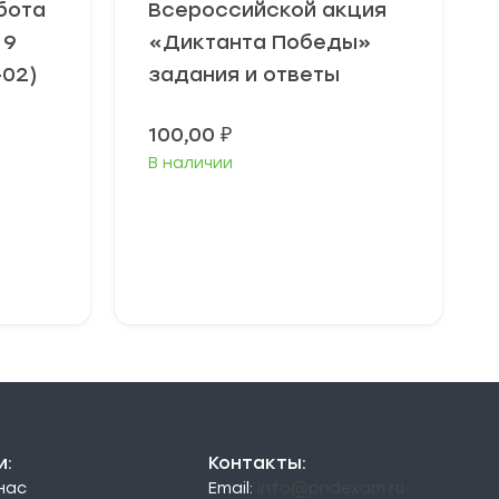
бота
Всероссийской акция
 9
«Диктанта Победы»
-02)
задания и ответы
100,00
₽
В наличии
В корзину
и:
Контакты:
 нас
Email:
info@pndexam.ru