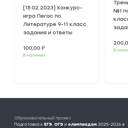
Трен
[15.02.2023] Конкурс-
№1 п
игра Пегас по
клас
Литературе 9-11 класс
зада
задания и ответы
200,
100,00
₽
В нали
В наличии
В корзину
Образовательный проект
Подготовка к
ЕГЭ
,
ОГЭ
и
олимпиадам
2025-2026 в