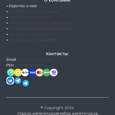
О компании:
• Коротко о нас
•
Контактная информация
•
Список репетиторов
•
Пользовательское соглашение
•
Политика конфиденциальности
•
Политика возвратов
•
Инструкция пользователя
Контакты:
Email:
info@pndexam.ru
РКН:
rn@pndexam.ru
© Copyright 2026.
Список репетиторов
Набор репетиторов