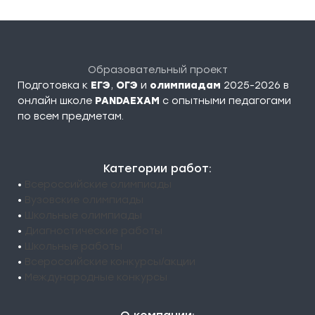
Образовательный проект
Подготовка к
ЕГЭ
,
ОГЭ
и
олимпиадам
2025-2026 в
онлайн школе
PANDAEXAM
c опытными педагогами
по всем предметам.
Категории работ:
•
Всероссийские олимпиады
•
Вузовские олимпиады
•
Школьные олимпиады
•
Диагностические работы
•
Школьные работы
•
Всероссийские конкурсы/акции
•
Международные конкурсы