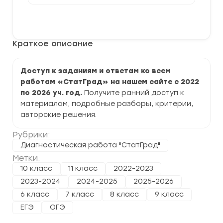
Доступ
ко
В корзину
всем
работам
"СтатГрад"
Краткое описание
2022-
2026
г.
задания
Доступ к заданиям и ответам ко всем
и
работам «СтатГрад» на нашем сайте с 2022
ответы
по 2026 уч. год.
Получите ранний доступ к
материалам, подробные разборы, критерии,
авторские решения.
Рубрики:
Диагностическая работа "СтатГрад"
Метки:
10 класс
11 класс
2022-2023
2023-2024
2024-2025
2025-2026
6 класс
7 класс
8 класс
9 класс
ЕГЭ
ОГЭ