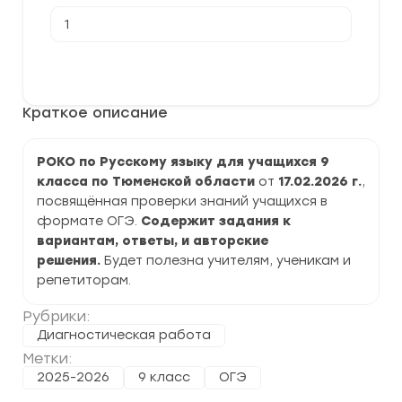
Количество
товара
[17.02.2026]
Диагностическая
В корзину
работа
РОКО
по
Краткое описание
Русскому
языку
9
класс
РОКО по Русскому языку для учащихся 9
задания
класса по Тюменской области
от
17.02.2026 г.
,
и
ответы
посвящённая проверки знаний учащихся в
формате ОГЭ.
Содержит задания к
вариантам, ответы, и авторские
решения.
Будет полезна учителям, ученикам и
репетиторам.
Рубрики:
Диагностическая работа
Метки:
2025-2026
9 класс
ОГЭ