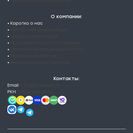
•
Международные конкурсы
О компании:
• Коротко о нас
•
Контактная информация
•
Список репетиторов
•
Пользовательское соглашение
•
Политика конфиденциальности
•
Политика возвратов
•
Инструкция пользователя
Контакты:
Email:
info@pndexam.ru
РКН:
rn@pndexam.ru