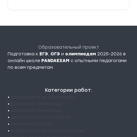
Образовательный проект
Подготовка к
ЕГЭ
,
ОГЭ
и
олимпиадам
2025-2026 в
онлайн школе
PANDAEXAM
c опытными педагогами
по всем предметам.
Категории работ:
•
Всероссийские олимпиады
•
Вузовские олимпиады
•
Школьные олимпиады
•
Диагностические работы
•
Школьные работы
•
Всероссийские конкурсы/акции