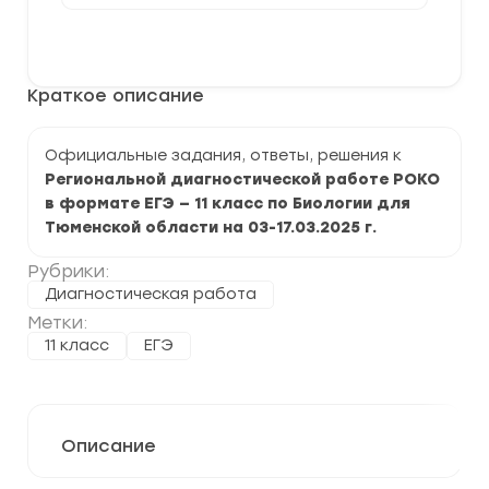
[03-
17.03.2025]
В корзину
Региональная
диагностическая
работа
Краткое описание
РОКО
по
Биологии
11
Официальные задания, ответы, решения к
класс
Региональной диагностической работе РОКО
в формате ЕГЭ — 11 класс по Биологии для
Тюменской области на 03-17.03.2025 г.
Рубрики:
Диагностическая работа
Метки:
11 класс
ЕГЭ
Описание