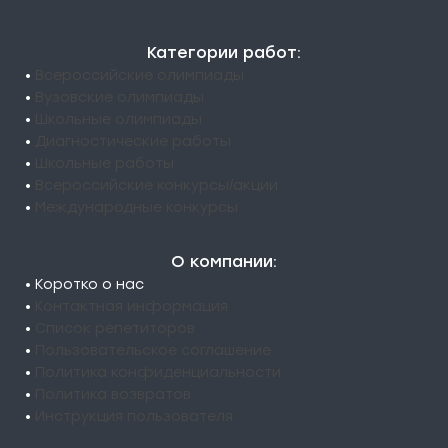
Категории работ:
•
Всероссийские олимпиады
•
Вузовские олимпиады
•
Школьные олимпиады
•
Диагностические работы
•
Школьные работы
•
Всероссийские конкурсы/акции
•
Международные конкурсы
О компании:
• Коротко о нас
•
Контактная информация
•
Список репетиторов
•
Пользовательское соглашение
•
Политика конфиденциальности
•
Политика возвратов
•
Инструкция пользователя