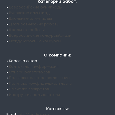
Категории работ:
•
Всероссийские олимпиады
•
Вузовские олимпиады
•
Школьные олимпиады
•
Диагностические работы
•
Школьные работы
•
Всероссийские конкурсы/акции
•
Международные конкурсы
О компании:
• Коротко о нас
•
Контактная информация
•
Список репетиторов
•
Пользовательское соглашение
•
Политика конфиденциальности
•
Политика возвратов
•
Инструкция пользователя
Контакты:
Email:
info@pndexam.ru