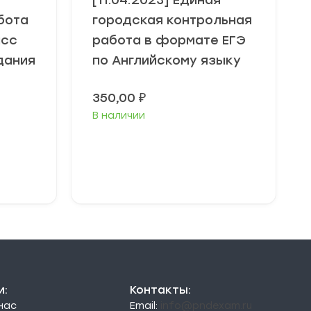
[11.04.2023] Единая
бота
городская контрольная
асс
работа в формате ЕГЭ
дания
по Английскому языку
350,00
₽
В наличии
В корзину
и:
Контакты:
 нас
Email:
info@pndexam.ru