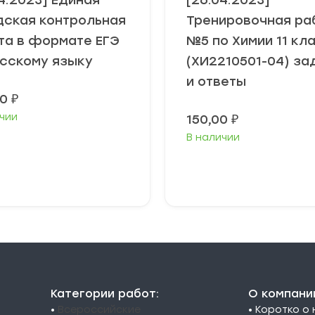
4.2023] Единая
[26.04.2023]
дская контрольная
Тренировочная ра
та в формате ЕГЭ
№5 по Химии 11 кл
усскому языку
(ХИ2210501-04) за
и ответы
00
₽
чии
150,00
₽
В наличии
В корзину
В корзину
Категории работ:
О компани
•
Всероссийские
• Коротко о