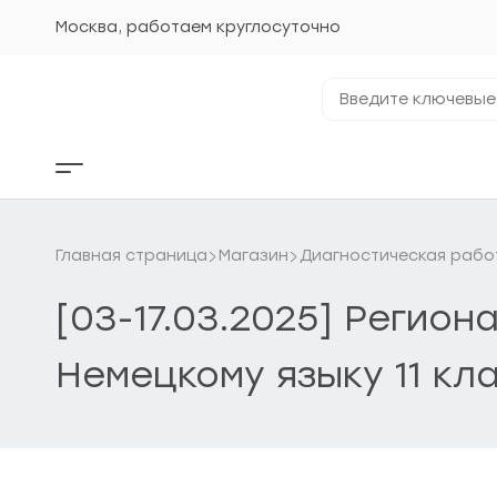
Перейти
к
Москва, работаем круглосуточно
содержанию
Введите
ключевые
фразы...
Кнопка
бокового
меню
Главная страница
Магазин
Диагностическая рабо
[03-17.03.2025] Регио
Немецкому языку 11 кл