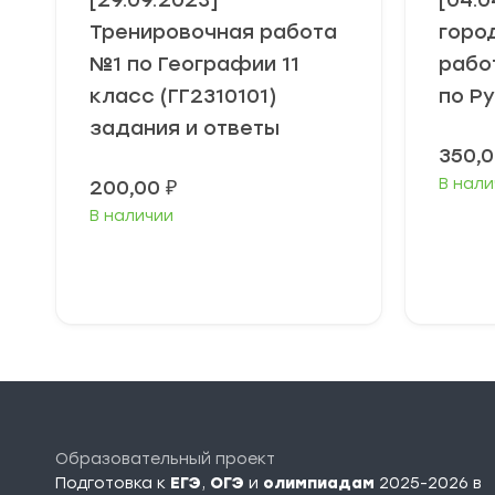
[29.09.2023]
[04.0
Тренировочная работа
горо
№1 по Географии 11
рабо
класс (ГГ2310101)
по Р
задания и ответы
350,
В нали
200,00
₽
В наличии
В корзину
Образовательный проект
Подготовка к
ЕГЭ
,
ОГЭ
и
олимпиадам
2025-2026 в