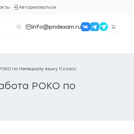
акты
Авторизоваться
Кнопка
входа
в
систему
info@pndexam.ru
РОКО по Немецкому языку 11 класс
работа РОКО по