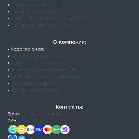
•
Диагностические работы
•
Школьные работы
•
Всероссийские конкурсы/акции
•
Международные конкурсы
О компании:
• Коротко о нас
•
Контактная информация
•
Список репетиторов
•
Пользовательское соглашение
•
Политика конфиденциальности
•
Политика возвратов
•
Инструкция пользователя
Контакты:
Email:
info@pndexam.ru
РКН:
rn@pndexam.ru