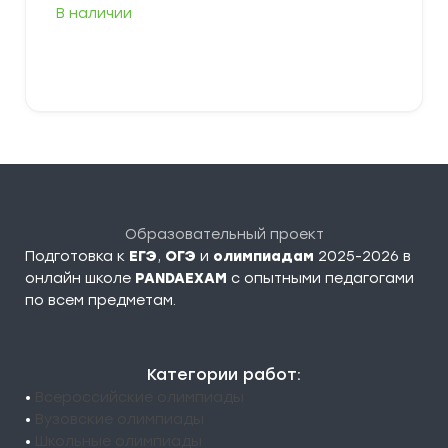
В наличии
В корзину
Образовательный проект
Подготовка к
ЕГЭ
,
ОГЭ
и
олимпиадам
2025-2026 в
онлайн школе
PANDAEXAM
c опытными педагогами
по всем предметам.
Категории работ:
•
Всероссийские олимпиады
•
Вузовские олимпиады
•
Школьные олимпиады