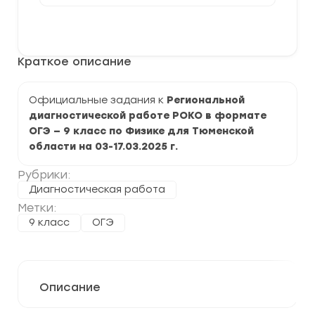
[03-
17.03.2025]
В корзину
Региональная
диагностическая
работа
Краткое описание
РОКО
по
Физике
9
Официальные задания к
Региональной
класс
диагностической работе РОКО в формате
ОГЭ — 9 класс по Физике для Тюменской
области на 03-17.03.2025 г.
Рубрики:
Диагностическая работа
Метки:
9 класс
ОГЭ
Описание